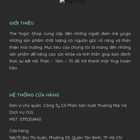
GIỚI THIỆU
The Yogis’ Shop cung cấp đến những người đam mê yoga
những sản phẩm chất lượng có nguồn gốc rõ ràng và thân
thiện môi trường. Mục tiêu của chúng tôi là mang đến những
sản phẩm để nâng cao sức khỏe và tinh thần giúp bạn đánh
thức sự kết nối Thân – Tâm – Trí để trở thành một Yogi hoàn
hảo.
HỆ THỐNG CỬA HÀNG
Đơn vị chủ quản: Công Ty Cổ Phần Sản Xuất Thương Mại Và
Dịch Vụ YGS
MST: 0315256460
Cửa hàng:
168/10 Bùi Thị Xuân, Phường 03, Quận Tân Bình, TP. Hồ Chí