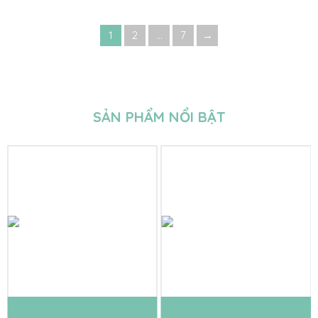
1
2
…
7
→
SẢN PHẨM NỔI BẬT