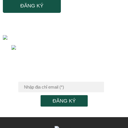
ĐĂNG KÝ NHẬN
TIN KHUYẾN MÃI
ĐĂNG KÝ