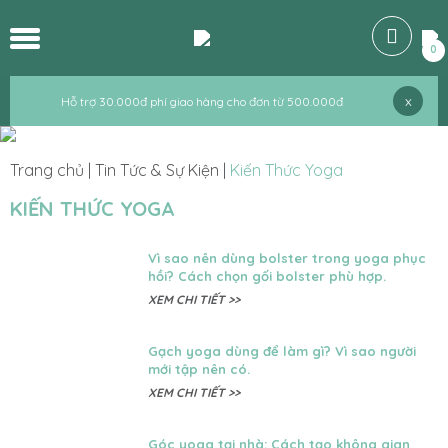
Hỗ trợ 30.000đ phí giao hàng cho đơn từ 500.000đ
0
Hỗ trợ 30.000đ phí giao hàng cho đơn từ 500.000đ
x
Hỗ trợ 30.000đ phí giao hàng cho đơn từ 500.000đ
Trang chủ
|
Tin Tức & Sự Kiện
|
Kiến Thức Yoga
KIẾN THỨC YOGA
Vì sao nên dùng bolster trong yoga phục
hồi? Cách chọn gối bolster phù hợp.
XEM CHI TIẾT >>
Gạch yoga dùng để làm gì? Vì sao người
mới tập nên có.
XEM CHI TIẾT >>
Góc yoga tại nhà: Cách tạo không gian