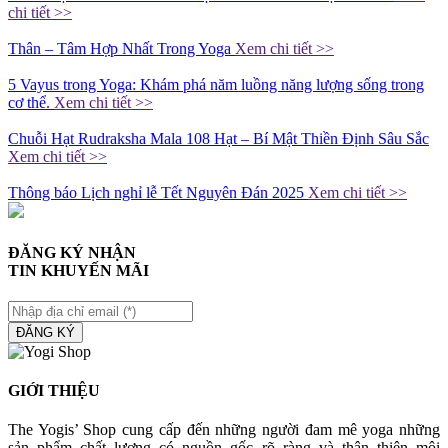
chi tiết >>
Thân – Tâm Hợp Nhất Trong Yoga
Xem chi tiết >>
5 Vayus trong Yoga: Khám phá năm luồng năng lượng sống trong
cơ thể.
Xem chi tiết >>
Chuỗi Hạt Rudraksha Mala 108 Hạt – Bí Mật Thiền Định Sâu Sắc
Xem chi tiết >>
Thông báo Lịch nghỉ lễ Tết Nguyên Đán 2025
Xem chi tiết >>
ĐĂNG KÝ NHẬN
TIN KHUYẾN MÃI
ĐĂNG KÝ
GIỚI THIỆU
The Yogis’ Shop cung cấp đến những người đam mê yoga những
sản phẩm chất lượng có nguồn gốc rõ ràng và thân thiện môi