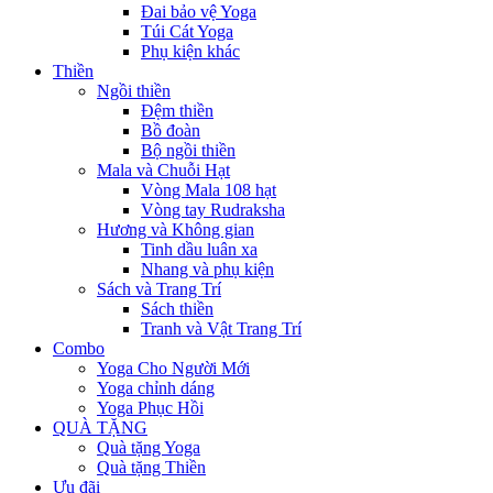
Đai bảo vệ Yoga
Túi Cát Yoga
Phụ kiện khác
Thiền
Ngồi thiền
Đệm thiền
Bồ đoàn
Bộ ngồi thiền
Mala và Chuỗi Hạt
Vòng Mala 108 hạt
Vòng tay Rudraksha
Hương và Không gian
Tinh dầu luân xa
Nhang và phụ kiện
Sách và Trang Trí
Sách thiền
Tranh và Vật Trang Trí
Combo
Yoga Cho Người Mới
Yoga chỉnh dáng
Yoga Phục Hồi
QUÀ TẶNG
Quà tặng Yoga
Quà tặng Thiền
Ưu đãi