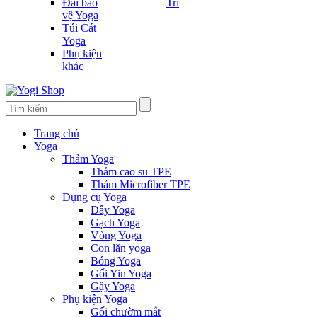
Đai bảo
Trí
vệ Yoga
Túi Cát
Yoga
Phụ kiện
khác
Trang chủ
Yoga
Thảm Yoga
Thảm cao su TPE
Thảm Microfiber TPE
Dụng cụ Yoga
Dây Yoga
Gạch Yoga
Vòng Yoga
Con lăn yoga
Bóng Yoga
Gối Yin Yoga
Gậy Yoga
Phụ kiện Yoga
Gối chườm mắt