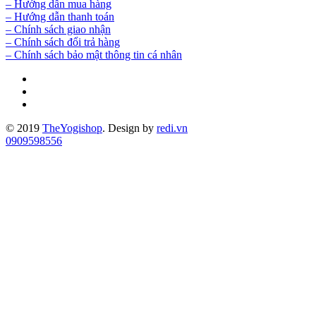
– Hướng dẫn mua hàng
– Hướng dẫn thanh toán
– Chính sách giao nhận
– Chính sách đổi trả hàng
– Chính sách bảo mật thông tin cá nhân
© 2019
TheYogishop
. Design by
redi.vn
0909598556