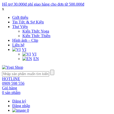
Hỗ trợ 30.000đ phí giao hàng cho đơn từ 500.000đ
x
Giới thiệu
Tin Tức & Sự Kiện
Thư Viện
Kiến Thức Yoga
Kiến Thức Thiền
Hình ảnh – Clip
Liên hệ
VI
VI
EN
HOTLINE
0909 598 556
Giỏ hàng
0 sản phẩm
Đăng ký
Đăng nhập
0