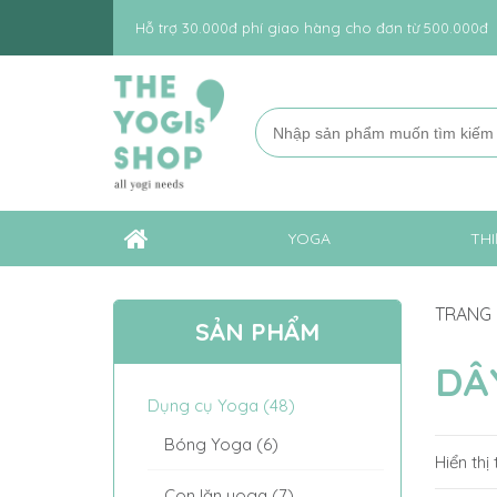
Hỗ trợ 30.000đ phí giao hàng cho đơn từ 500.000đ
YOGA
THI
TRANG
SẢN PHẨM
DÂ
Dụng cụ Yoga (48)
Bóng Yoga (6)
Hiển thị
Con lăn yoga (7)