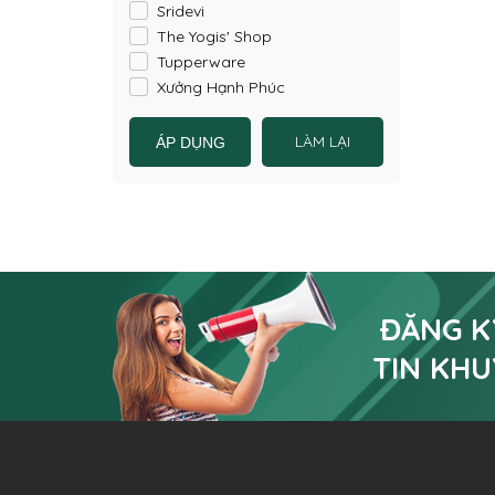
Sridevi
The Yogis' Shop
Tupperware
Xưởng Hạnh Phúc
LÀM LẠI
ĐĂNG K
TIN KHU