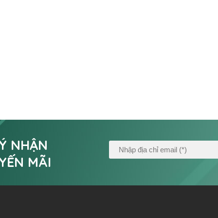
Ý NHẬN
YẾN MÃI