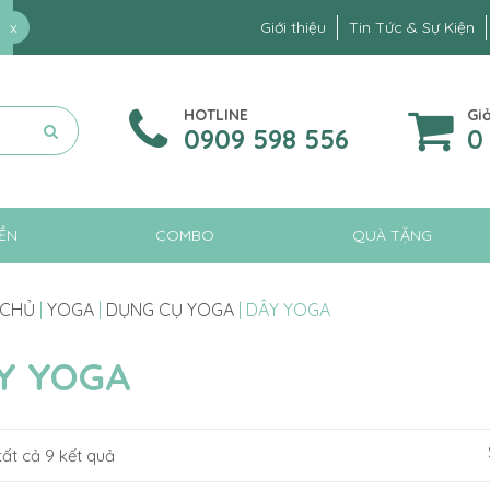
x
Giới thiệu
Tin Tức & Sự Kiện
HOTLINE
Gi
0909 598 556
0
ỀN
COMBO
QUÀ TẶNG
 CHỦ
|
YOGA
|
DỤNG CỤ YOGA
|
DÂY YOGA
Y YOGA
 tất cả 9 kết quả