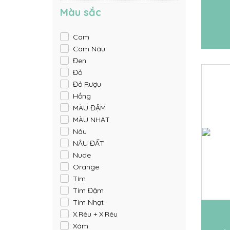
Màu sắc
Cam
Cam Nâu
Đen
Đỏ
Đỏ Rượu
Hồng
MÀU ĐẬM
MÀU NHẠT
Nâu
NÂU ĐẤT
Nude
Orange
Tím
Tím Đậm
Tím Nhạt
X.Rêu + X.Rêu
Xám