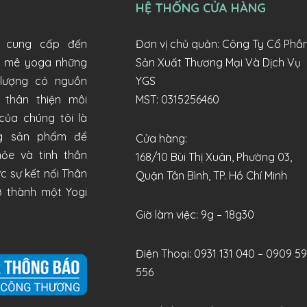
HỆ THỐNG CỬA HÀNG
p cung cấp đến
Đơn vị chủ quản: Công Ty Cổ Phầ
m mê yoga những
Sản Xuất Thương Mại Và Dịch Vụ
lượng có nguồn
YGS
 thân thiện môi
MST: 0315256460
 của chúng tôi là
g sản phẩm để
Cửa hàng:
ỏe và tinh thần
168/10 Bùi Thị Xuân, Phường 03,
c sự kết nối Thân
Quận Tân Bình, TP. Hồ Chí Minh
rở thành một Yogi
Giờ làm việc: 9g – 18g30
Điện Thoại:
0931 131 040 –
0909 5
556