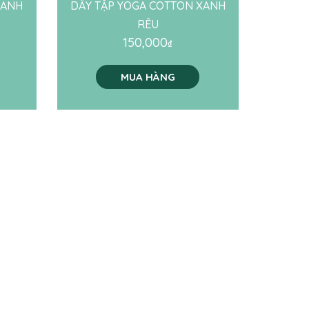
XANH
DÂY TẬP YOGA COTTON XANH
RÊU
150,000
₫
MUA HÀNG