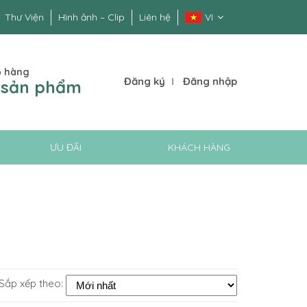
Thư Viện
Hình ảnh – Clip
Liên hệ
VI
ỏ hàng
Đăng ký
Đăng nhập
 sản phẩm
ƯU ĐÃI
KHÁCH HÀNG
Sắp xếp theo: