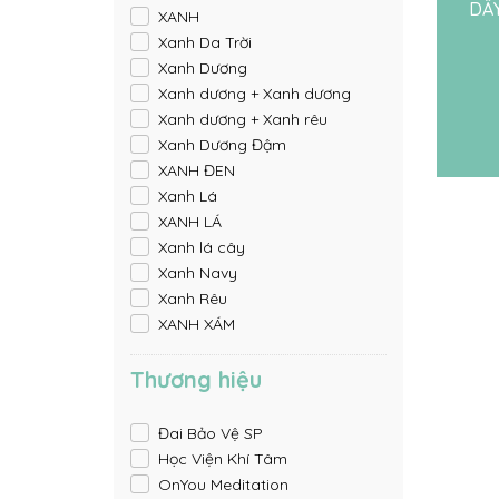
DÂ
XANH
Xanh Da Trời
Xanh Dương
Xanh dương + Xanh dương
Xanh dương + Xanh rêu
Xanh Dương Đậm
XANH ĐEN
Xanh Lá
XANH LÁ
Xanh lá cây
Xanh Navy
Xanh Rêu
XANH XÁM
Thương hiệu
Đai Bảo Vệ SP
Học Viện Khí Tâm
OnYou Meditation