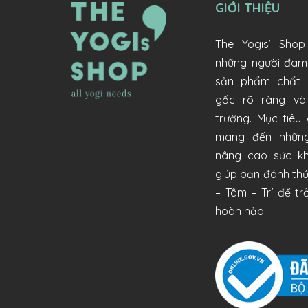
GIỚI THIỆU
The Yogis’ Sho
những người đa
sản phẩm chất 
gốc rõ ràng và
trường. Mục tiêu
mang đến nhữn
nâng cao sức kh
giúp bạn đánh thứ
– Tâm – Trí để t
hoàn hảo.