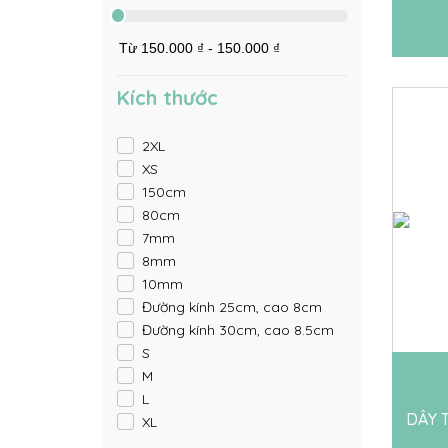
Kích thước
2XL
XS
150cm
80cm
7mm
8mm
10mm
Đường kính 25cm, cao 8cm
Đường kính 30cm, cao 8.5cm
S
M
L
DÂY 
XL