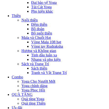
Đai bảo vệ Yoga
Túi Cát Yoga
Phụ kiện khác
Thiền
Ngồi thiền
Đệm thiền
Bồ đoàn
Bộ ngồi thiền
Mala và Chuỗi Hạt
Vòng Mala 108 hạt
Vòng tay Rudraksha
Hương và Không gian
Tinh dầu luân xa
Nhang và phụ kiện
Sách và Trang Trí
Sách thiền
Tranh và Vật Trang Trí
Combo
Yoga Cho Người Mới
Yoga chỉnh dáng
Yoga Phục Hồi
QUÀ TẶNG
Quà tặng Yoga
Quà tặng Thiền
Ưu đãi