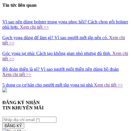
Tin tức liên quan
Vì sao nên dùng bolster trong yoga phục hồi? Cách chọn gối bolster
phù hợp.
Xem chi tiết >>
Gạch yoga dùng để làm gì? Vì sao người mới tập nên có.
Xem chi
tiết >>
Góc yoga tại nhà: Cách tạo không gian nhỏ nhưng đủ tĩnh.
Xem chi
tiết >>
Bồ đoàn thiền là gì? Vì sao người ngồi thiền nên dùng bồ đoàn
Xem chi tiết >>
5 dụng cụ cơ bản cho người mới tập yoga tại nhà
Xem chi tiết >>
ĐĂNG KÝ NHẬN
TIN KHUYẾN MÃI
ĐĂNG KÝ