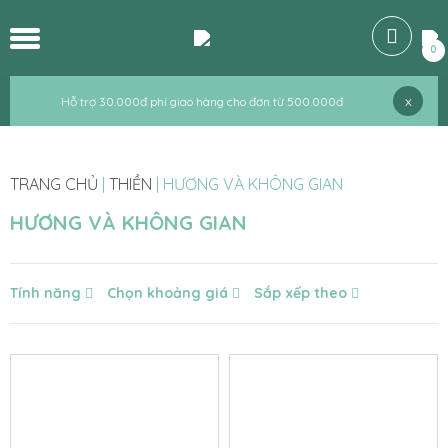
Hỗ trợ 30.000đ phí giao hàng cho đơn từ 500.000đ
0
Hỗ trợ 30.000đ phí giao hàng cho đơn từ 500.000đ
x
Hỗ trợ 30.000đ phí giao hàng cho đơn từ 500.000đ
TRANG CHỦ
|
THIỀN
|
HƯƠNG VÀ KHÔNG GIAN
HƯƠNG VÀ KHÔNG GIAN
Tính năng
Chọn khoảng giá
Sắp xếp theo