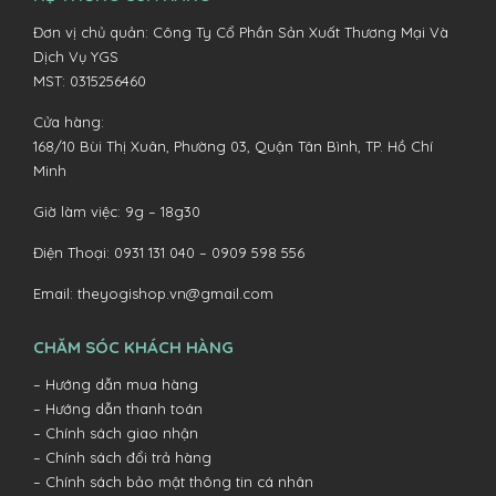
Đơn vị chủ quản: Công Ty Cổ Phần Sản Xuất Thương Mại Và
Dịch Vụ YGS
MST: 0315256460
Cửa hàng:
168/10 Bùi Thị Xuân, Phường 03, Quận Tân Bình, TP. Hồ Chí
Minh
Giờ làm việc: 9g – 18g30
Điện Thoại:
0931 131 040 –
0909 598 556
Email:
theyogishop.vn@gmail.com
CHĂM SÓC KHÁCH HÀNG
– Hướng dẫn mua hàng
– Hướng dẫn thanh toán
– Chính sách giao nhận
– Chính sách đổi trả hàng
– Chính sách bảo mật thông tin cá nhân