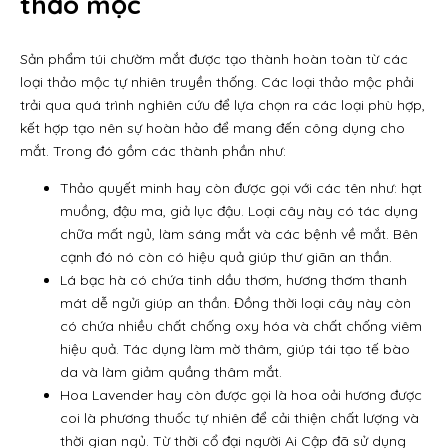
thảo mộc
Sản phẩm túi chườm mắt được tạo thành hoàn toàn từ các
loại thảo mộc tự nhiên truyền thống. Các loại thảo mộc phải
trải qua quá trình nghiên cứu để lựa chọn ra các loại phù hợp,
kết hợp tạo nên sự hoàn hảo để mang đến công dụng cho
mắt. Trong đó gồm các thành phần như:
Thảo quyết minh hay còn được gọi với các tên như: hạt
muồng, đậu ma, giả lục đậu. Loại cây này có tác dụng
chữa mất ngủ, làm sáng mắt và các bệnh về mắt. Bên
cạnh đó nó còn có hiệu quả giúp thư giãn an thần.
Lá bạc hà có chứa tinh dầu thơm, hương thơm thanh
mát dễ ngửi giúp an thần. Đồng thời loại cây này còn
có chứa nhiều chất chống oxy hóa và chất chống viêm
hiệu quả. Tác dụng làm mờ thâm, giúp tái tạo tế bào
da và làm giảm quầng thâm mắt.
Hoa Lavender hay còn được gọi là hoa oải hương được
coi là phương thuốc tự nhiên để cải thiện chất lượng và
thời gian ngủ. Từ thời cổ đại người Ai Cập đã sử dụng