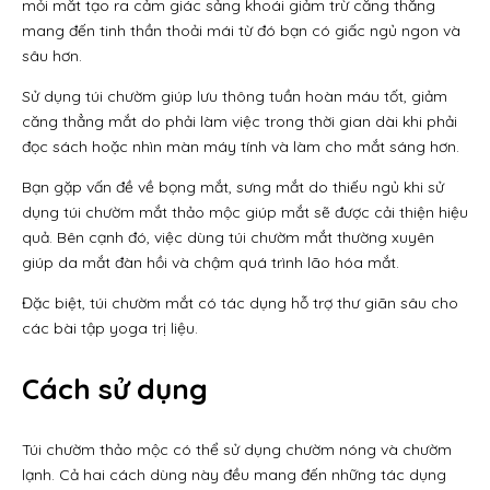
mỏi mắt tạo ra cảm giác sảng khoái giảm trừ căng thẳng
mang đến tinh thần thoải mái từ đó bạn có giấc ngủ ngon và
sâu hơn.
Sử dụng túi chườm giúp lưu thông tuần hoàn máu tốt, giảm
căng thẳng mắt do phải làm việc trong thời gian dài khi phải
đọc sách hoặc nhìn màn máy tính và làm cho mắt sáng hơn.
Bạn gặp vấn đề về bọng mắt, sưng mắt do thiếu ngủ khi sử
dụng túi chườm mắt thảo mộc giúp mắt sẽ được cải thiện hiệu
quả. Bên cạnh đó, việc dùng túi chườm mắt thường xuyên
giúp da mắt đàn hồi và chậm quá trình lão hóa mắt.
Đặc biệt, túi chườm mắt có tác dụng hỗ trợ thư giãn sâu cho
các bài tập yoga trị liệu.
Cách sử dụng
Túi chườm thảo mộc có thể sử dụng chườm nóng và chườm
lạnh. Cả hai cách dùng này đều mang đến những tác dụng