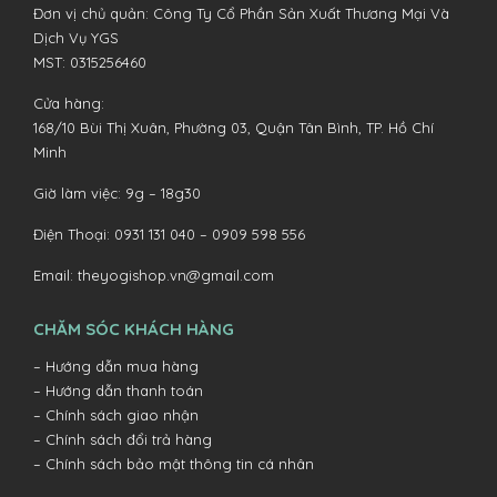
Đơn vị chủ quản: Công Ty Cổ Phần Sản Xuất Thương Mại Và
Dịch Vụ YGS
MST: 0315256460
Cửa hàng:
168/10 Bùi Thị Xuân, Phường 03, Quận Tân Bình, TP. Hồ Chí
Minh
Giờ làm việc: 9g – 18g30
Điện Thoại:
0931 131 040 –
0909 598 556
Email:
theyogishop.vn@gmail.com
CHĂM SÓC KHÁCH HÀNG
– Hướng dẫn mua hàng
– Hướng dẫn thanh toán
– Chính sách giao nhận
– Chính sách đổi trả hàng
– Chính sách bảo mật thông tin cá nhân