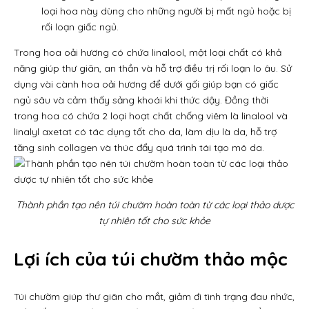
loại hoa này dùng cho những người bị mất ngủ hoặc bị
rối loạn giấc ngủ.
Trong hoa oải hương có chứa linalool, một loại chất có khả
năng giúp thư giãn, an thần và hỗ trợ điều trị rối loạn lo âu. Sử
dụng vài cành hoa oải hương để dưới gối giúp bạn có giấc
ngủ sâu và cảm thấy sảng khoái khi thức dậy.
Đồng thời
trong hoa có chứa 2 loại hoạt chất chống viêm là linalool và
linalyl axetat có tác dụng tốt cho da, làm dịu là da, hỗ trợ
tăng sinh collagen và thúc đẩy quá trình tái tạo mô da.
Thành phần tạo nên túi chườm hoàn toàn từ các loại thảo dược
tự nhiên tốt cho sức khỏe
Lợi ích của túi chườm thảo mộc
Túi chườm giúp thư giãn cho mắt, giảm đi tình trạng đau nhức,