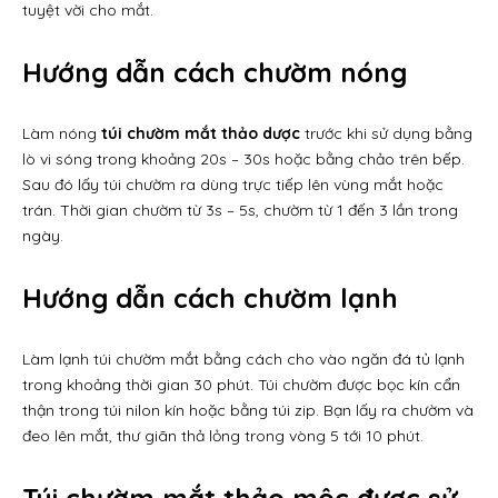
tuyệt vời cho mắt.
Hướng dẫn cách chườm nóng
Làm nóng
túi chườm mắt thảo dược
trước khi sử dụng bằng
lò vi sóng trong khoảng 20s – 30s hoặc bằng chảo trên bếp.
Sau đó lấy túi chườm ra dùng trực tiếp lên vùng mắt hoặc
trán. Thời gian chườm từ 3s – 5s, chườm từ 1 đến 3 lần trong
ngày.
Hướng dẫn cách chườm lạnh
Làm lạnh túi chườm mắt bằng cách cho vào ngăn đá tủ lạnh
trong khoảng thời gian 30 phút. Túi chườm được bọc kín cẩn
thận trong túi nilon kín hoặc bằng túi zip. Bạn lấy ra chườm và
đeo lên mắt, thư giãn thả lỏng trong vòng 5 tới 10 phút.
Túi chườm mắt thảo mộc được sử