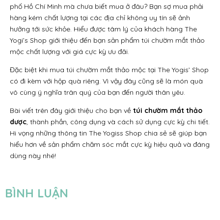
phố Hồ Chí Minh mà chưa biết mua ở đâu? Bạn sợ mua phải
hàng kém chất lượng tại các địa chỉ không uy tín sẽ ảnh
hưởng tới sức khỏe. Hiểu được tâm lý của khách hàng The
Yogi’s Shop giới thiệu đến bạn sản phẩm túi chườm mắt thảo
mộc chất lượng với giá cực kỳ ưu đãi.
Đặc biệt khi mua túi chườm mắt thảo mộc tại The Yogis’ Shop
có đi kèm với hộp quà riêng. Vì vậy đây cũng sẽ là món quà
vô cùng ý nghĩa trân quý của bạn đến người thân yêu.
Bài viết trên đây giới thiệu cho bạn về
túi chườm mắt thảo
dược
, thành phần, công dụng và cách sử dụng cực kỳ chi tiết.
Hi vọng những thông tin The Yogiss Shop chia sẻ sẽ giúp bạn
hiểu hơn về sản phẩm chăm sóc mắt cực kỳ hiệu quả và đáng
dùng này nhé!
BÌNH LUẬN