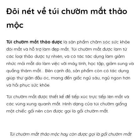
Đôi nét về túi chườm mắt thảo
mộc
Túi chườm mắt thảo dược
là sản phẩm chăm sóc sức khỏe
đôi mắt và hỗ trợ làm đẹp mắt. Túi chườm mắt được làm từ
các loại thảo dược tự nhiên, và có tác tác dụng làm giảm
nhức mỏi mắt do làm việc với máy tính, học tập, giảm sung và
quầng thâm mắt… Bên cạnh đó, sản phẩm còn có tác dụng
giúp thư giãn đầu óc, mang đến giấc ngủ sâu, ngủ ngon hơn
và hồi phục sức khỏe.
Túi chườm mắt được thiết kế để tiếp xúc trực tiếp lên mắt và
các vùng xung quanh mắt. Hình dạng của túi chườm giống
một chiếc gối nên còn được gọi là gối chườm mắt.
Túi chườm mắt thảo mộc hay còn được gọi là gối chườm mắt