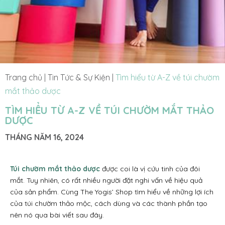
Trang chủ
|
Tin Tức & Sự Kiện
|
Tìm hiểu từ A-Z về túi chườm
mắt thảo dược
TÌM HIỂU TỪ A-Z VỀ TÚI CHƯỜM MẮT THẢO
DƯỢC
THÁNG NĂM 16, 2024
Túi chườm mắt thảo dược
được coi là vị cứu tinh của đôi
mắt. Tuy nhiên, có rất nhiều người đặt nghi vấn về hiệu quả
của sản phẩm. Cùng The Yogis’ Shop tìm hiểu về những lợi ích
của túi chườm thảo mộc, cách dùng và các thành phần tạo
nên nó qua bài viết sau đây.