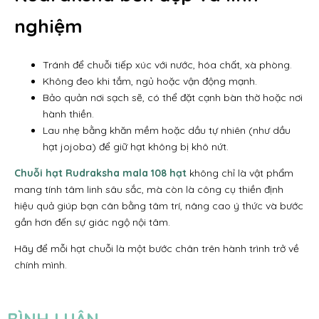
nghiệm
Tránh để chuỗi tiếp xúc với nước, hóa chất, xà phòng.
Không đeo khi tắm, ngủ hoặc vận động mạnh.
Bảo quản nơi sạch sẽ, có thể đặt cạnh bàn thờ hoặc nơi
hành thiền.
Lau nhẹ bằng khăn mềm hoặc dầu tự nhiên (như dầu
hạt jojoba) để giữ hạt không bị khô nứt.
Chuỗi hạt Rudraksha mala 108 hạt
không chỉ là vật phẩm
mang tính tâm linh sâu sắc, mà còn là công cụ thiền định
hiệu quả giúp bạn cân bằng tâm trí, nâng cao ý thức và bước
gần hơn đến sự giác ngộ nội tâm.
Hãy để mỗi hạt chuỗi là một bước chân trên hành trình trở về
chính mình.