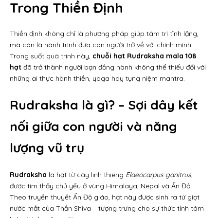
Trong Thiền Định
Thiền định không chỉ là phương pháp giúp tâm trí tĩnh lặng,
mà còn là hành trình đưa con người trở về với chính mình.
Trong suốt quá trình này,
chuỗi hạt Rudraksha mala 108
hạt
đã trở thành người bạn đồng hành không thể thiếu đối với
những ai thực hành thiền, yoga hay tụng niệm mantra.
Rudraksha là gì? – Sợi dây kết
nối giữa con người và năng
lượng vũ trụ
Rudraksha
là hạt từ cây linh thiêng
Elaeocarpus ganitrus
,
được tìm thấy chủ yếu ở vùng Himalaya, Nepal và Ấn Độ.
Theo truyền thuyết Ấn Độ giáo, hạt này được sinh ra từ giọt
nước mắt của Thần Shiva – tượng trưng cho sự thức tỉnh tâm