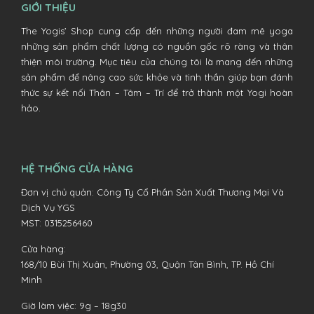
GIỚI THIỆU
The Yogis’ Shop cung cấp đến những người đam mê yoga
những sản phẩm chất lượng có nguồn gốc rõ ràng và thân
thiện môi trường. Mục tiêu của chúng tôi là mang đến những
sản phẩm để nâng cao sức khỏe và tinh thần giúp bạn đánh
thức sự kết nối Thân – Tâm – Trí để trở thành một Yogi hoàn
hảo.
HỆ THỐNG CỬA HÀNG
Đơn vị chủ quản: Công Ty Cổ Phần Sản Xuất Thương Mại Và
Dịch Vụ YGS
MST: 0315256460
Cửa hàng:
168/10 Bùi Thị Xuân, Phường 03, Quận Tân Bình, TP. Hồ Chí
Minh
Giờ làm việc: 9g – 18g30