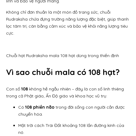
linh và bảo vệ người mang.
Không chỉ đơn thuần là một món đồ trang sức, chuỗi
Rudraksha chứa đựng trường năng lượng đặc biệt, giúp thanh
lọc tâm trí, cân bằng cảm xúc và bảo vệ khỏi năng lượng tiêu
cực.
Chuỗi hạt Rudraksha mala 108 hạt dùng trong thiền định
Vì sao chuỗi mala có 108 hạt?
Con số
108
không hề ngẫu nhiên – đây là con số linh thiêng
trong cả Phật giáo, Ấn Độ giáo và khoa học vũ trụ:
Có
108 phiền não
trong đời sống con người cần được
chuyển hóa.
Mặt trời cách Trái Đất khoảng 108 lần đường kính của
nó.