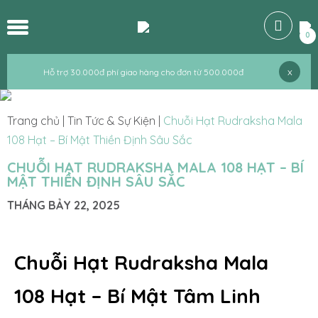
0
x
Hỗ trợ 30.000đ phí giao hàng cho đơn từ 500.000đ
Trang chủ
|
Tin Tức & Sự Kiện
|
Chuỗi Hạt Rudraksha Mala
108 Hạt – Bí Mật Thiền Định Sâu Sắc
CHUỖI HẠT RUDRAKSHA MALA 108 HẠT – BÍ
MẬT THIỀN ĐỊNH SÂU SẮC
THÁNG BẢY 22, 2025
Chuỗi Hạt Rudraksha Mala
108 Hạt – Bí Mật Tâm Linh