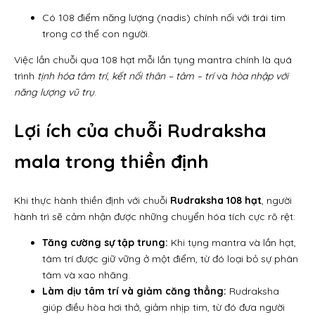
Có 108 điểm năng lượng (nadis) chính nối với trái tim
trong cơ thể con người.
Việc lần chuỗi qua 108 hạt mỗi lần tụng mantra chính là quá
trình
tịnh hóa tâm trí
,
kết nối thân – tâm – trí
và
hòa nhập với
năng lượng vũ trụ
.
Lợi ích của chuỗi Rudraksha
mala trong thiền định
Khi thực hành thiền định với chuỗi
Rudraksha 108 hạt
, người
hành trì sẽ cảm nhận được những chuyển hóa tích cực rõ rệt:
Tăng cường sự tập trung:
Khi tụng mantra và lần hạt,
tâm trí được giữ vững ở một điểm, từ đó loại bỏ sự phân
tâm và xao nhãng.
Làm dịu tâm trí và giảm căng thẳng:
Rudraksha
giúp điều hòa hơi thở, giảm nhịp tim, từ đó đưa người