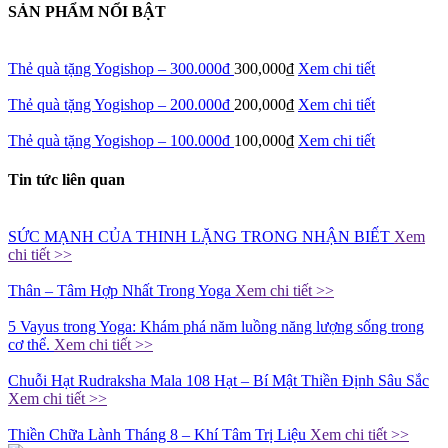
SẢN PHẨM NỔI BẬT
Thẻ quà tặng Yogishop – 300.000đ
300,000
₫
Xem chi tiết
Thẻ quà tặng Yogishop – 200.000đ
200,000
₫
Xem chi tiết
Thẻ quà tặng Yogishop – 100.000đ
100,000
₫
Xem chi tiết
Tin tức liên quan
SỨC MẠNH CỦA THINH LẶNG TRONG NHẬN BIẾT
Xem
chi tiết >>
Thân – Tâm Hợp Nhất Trong Yoga
Xem chi tiết >>
5 Vayus trong Yoga: Khám phá năm luồng năng lượng sống trong
cơ thể.
Xem chi tiết >>
Chuỗi Hạt Rudraksha Mala 108 Hạt – Bí Mật Thiền Định Sâu Sắc
Xem chi tiết >>
Thiền Chữa Lành Tháng 8 – Khí Tâm Trị Liệu
Xem chi tiết >>