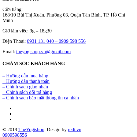
Cửa hàng:
168/10 Bùi Thị Xuân, Phường 03, Quận Tân Bình, TP. Hồ Chí
Minh
Giờ làm việc: 9g – 18g30
Điện Thoại:
0931 131 040 –
0909 598 556
Email:
theyogishop.vn@gmail.com
CHĂM SÓC KHÁCH HÀNG
– Hướng dẫn mua hàng
– Hướng dẫn thanh toán
– Chính sách giao nhận
– Chính sách đổi trả hàng
– Chính sách bảo mật thông tin cá nhân
© 2019
TheYogishop
. Design by
redi.vn
0909598556