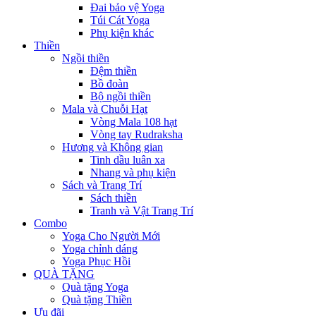
Đai bảo vệ Yoga
Túi Cát Yoga
Phụ kiện khác
Thiền
Ngồi thiền
Đệm thiền
Bồ đoàn
Bộ ngồi thiền
Mala và Chuỗi Hạt
Vòng Mala 108 hạt
Vòng tay Rudraksha
Hương và Không gian
Tinh dầu luân xa
Nhang và phụ kiện
Sách và Trang Trí
Sách thiền
Tranh và Vật Trang Trí
Combo
Yoga Cho Người Mới
Yoga chỉnh dáng
Yoga Phục Hồi
QUÀ TẶNG
Quà tặng Yoga
Quà tặng Thiền
Ưu đãi