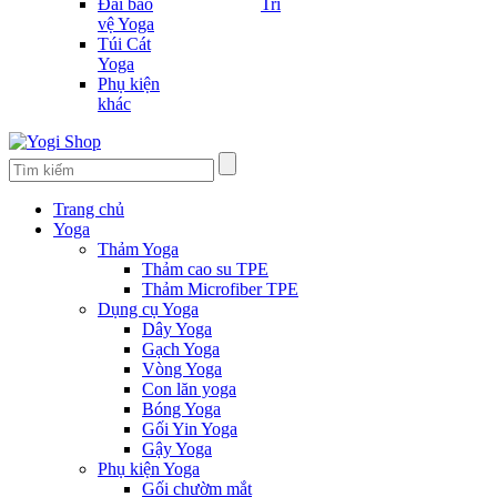
Đai bảo
Trí
vệ Yoga
Túi Cát
Yoga
Phụ kiện
khác
Trang chủ
Yoga
Thảm Yoga
Thảm cao su TPE
Thảm Microfiber TPE
Dụng cụ Yoga
Dây Yoga
Gạch Yoga
Vòng Yoga
Con lăn yoga
Bóng Yoga
Gối Yin Yoga
Gậy Yoga
Phụ kiện Yoga
Gối chườm mắt