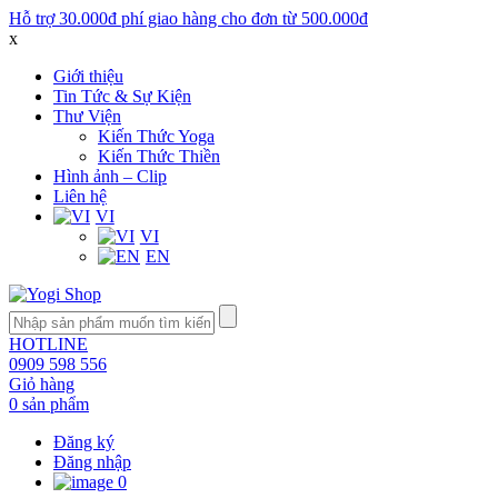
Hỗ trợ 30.000đ phí giao hàng cho đơn từ 500.000đ
x
Giới thiệu
Tin Tức & Sự Kiện
Thư Viện
Kiến Thức Yoga
Kiến Thức Thiền
Hình ảnh – Clip
Liên hệ
VI
VI
EN
HOTLINE
0909 598 556
Giỏ hàng
0 sản phẩm
Đăng ký
Đăng nhập
0