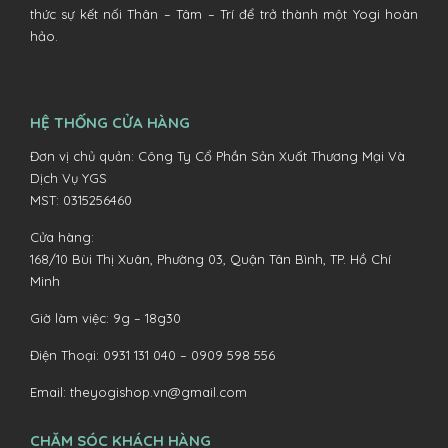
thức sự kết nối Thân – Tâm – Trí để trở thành một Yogi hoàn
hảo.
HỆ THỐNG CỬA HÀNG
Đơn vị chủ quản: Công Ty Cổ Phần Sản Xuất Thương Mại Và
Dịch Vụ YGS
MST: 0315256460
Cửa hàng:
168/10 Bùi Thị Xuân, Phường 03, Quận Tân Bình, TP. Hồ Chí
Minh
Giờ làm việc: 9g – 18g30
Điện Thoại:
0931 131 040 –
0909 598 556
Email:
theyogishop.vn@gmail.com
CHĂM SÓC KHÁCH HÀNG