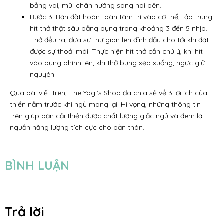
bằng vai, mũi chân hướng sang hai bên.
Bước 3: Bạn đặt hoàn toàn tâm trí vào cơ thể, tập trung
hít thở thật sâu bằng bụng trong khoảng 3 đến 5 nhịp.
Thở đều ra, đưa sự thư giãn lên đỉnh đầu cho tới khi đạt
được sự thoải mái. Thực hiện hít thở cần chú ý, khi hít
vào bụng phình lên, khi thở bụng xẹp xuống, ngực giữ
nguyên.
Qua bài viết trên, The Yogi’s Shop đã chia sẻ về 3 lợi ích của
thiền nằm trước khi ngủ mang lại. Hi vọng, những thông tin
trên giúp bạn cải thiện được chất lượng giấc ngủ và đem lại
nguồn năng lượng tích cực cho bản thân.
BÌNH LUẬN
Trả lời