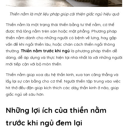
Thiền nằm là một liệu pháp giúp cải thiện giấc ngủ hiệu quả
Thiền nằm là một trạng thái thiền bằng tư thế nằm, cơ thể
được thả lỏng nằm trên sàn hoặc mặt phẳng. Phương pháp
thiền nằm dành cho những người có bệnh về lưng, hay gặp
vấn đề khi ngồi thiền lâu, hoặc chán cách thiền ngồi thông
thường.
Thiền nằm trước khi ngủ
là phương pháp thiền dễ
dàng, dễ áp dụng và thực hiện tại nhà nhất là với những người
mới tiếp cận với bộ môn thiền.
Thiền nằm giúp xoa dịu hệ thần kinh, xua tan căng thẳng và
lấy lại sự cân bằng cho cơ thể. Người thiền tập trung vào việc
hít thở đều đặn giúp kích thích các dây thần kinh ở não, giúp
giấc ngủ sẽ sâu hơn.
Những lợi ích của thiền nằm
trước khi ngủ đem lại