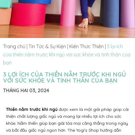
Trang chủ
|
Tin Tức & Sự Kiện
|
Kiến Thức Thiền
|
3 lợi ích
của thiền nằm trước khi ngủ với sức khỏe và tinh thần của
bạn
3 LỢI ÍCH CỦA THIỀN NẰM TRƯỚC KHI NGỦ
VỚI SỨC KHỎE VÀ TINH THẦN CỦA BẠN
THÁNG HAI 03, 2024
Thiền nằm trước khi ngủ
được xem là một giải pháp giúp cải
thiện chất lượng giấc ngủ và mang lại nhiều lợi ích cho sức
khỏe. Nằm thiền giúp bạn giải tỏa mọi căng thẳng trong ngày
và bắt đầu giấc ngủ ngon hơn. The Yogi’s Shop hướng dẫn