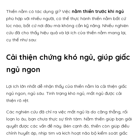
Thiền nằm có tác dụng gì? Việc
nằm thiền trước khi ngủ
phù hợp với nhiều người, có thể thực hành thiền nằm bất cứ
lúc nào, bất cứ nơi đâu mà không cần kỹ năng. Nhiều nghiên
cứu đã cho thấy hiệu quả và lợi ích của thiền nằm mang lại,
cụ thể như sau:
Cải thiện chứng khó ngủ, giúp giấc
ngủ ngon
Lợi ích lớn nhất dễ nhận thấy của thiền nằm là cải thiện giấc
ngủ ngon, ngủ sâu. Tình trạng khó ngủ, mất ngủ được cải
thiện rõ rệt.
Các nghiên cứu đã chỉ ra việc mất ngủ là do căng thẳng, rối
loạn lo âu, bạn chưa thực sự tĩnh tâm. Nằm thiền giúp bạn giải
quyết được các vấn đề này. Bên cạnh đó, thiền còn giúp điều
chỉnh huyết áp, nhịp tim và kích hoạt não bộ kiểm soát giấc