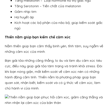
Tăng melatonin – Loại hormone hỗ trợ giấc ngủ
Tăng Serotonin – Tiền chất của melatonin
Giảm nhịp tim
Hạ huyết áp
Kích hoạt các bộ phận của não bộ, giúp kiểm soát giấc
ngủ
Thiền nằm giúp bạn kiềm chế cảm xúc
Nằm thiền giúp bạn cảm thấy bình yên, tĩnh tâm, suy ngẫm về
những cảm xúc của mình.
Bạn giải tỏa những căng thẳng, lo âu và làm dịu cảm xúc tiêu
cực, điều này giúp giải tỏa tâm trạng và tránh khỏi stress. Đôi
khi bạn nóng giận, mất kiểm soát về cảm xúc nên có những
hành động cảm tính. Thiền nằm là phương pháp giúp bạn
quan sát, nhận biết, kiểm soát và có ý thức về cảm xúc, làm
chủ hành vi của mình.