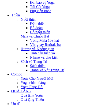
Đai bảo vệ Yoga
Túi Cát Yoga
Phụ kiện khác
Thiền
Ngồi thiền
Đệm thiền
Bồ đoàn
Bộ ngồi thiền
Mala và Chuỗi Hạt
Vòng Mala 108 hạt
Vòng tay Rudraksha
Hương và Không gian
Tinh dầu luân xa
Nhang và phụ kiện
Sách và Trang Trí
Sách thiền
Tranh và Vật Trang Trí
Combo
Yoga Cho Người Mới
Yoga chỉnh dáng
Yoga Phục Hồi
QUÀ TẶNG
Quà tặng Yoga
Quà tặng Thiền
Ưu đãi