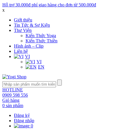
Hỗ trợ 30.000đ phí giao hàng cho đơn từ 500.000đ
x
Giới thiệu
Tin Tức & Sự Kiện
Thư Viện
Kiến Thức Yoga
Kiến Thức Thiền
Hình ảnh – Clip
Liên hệ
VI
VI
EN
HOTLINE
0909 598 556
Giỏ hàng
0 sản phẩm
Đăng ký
Đăng nhập
0