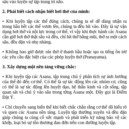
sâu vào luyện sự tập trung trí não.
2. Phải biết cách nhận biết hơi thở của mình:
• Khi luyện tập các thế đúng cách, chúng ta sẽ dễ dàng nhận ra
trong hầu hết các thế vươn lên, chúng ta đều hít vào. Đây là sự vận
dụng hơi thở và nội lực trong cơ thể, vì vậy khi thực hành các Asana
cần giữ hơi thở thật sâu và đều, chỉ hít thở bằng mũi, thở ra một cách
sâu, đều đặn và nhẹ nhàng.
• Không bao giờ được nín thở ở thanh hầu hoặc tạo ra tiếng ồn trừ
các yêu cầu đặc biệt của các phép luyện thở (Pranayama).
3. Xây dựng một nền tảng vững chắc:
• Khi luyện tập các Asana, tập trung chú ý phân tích sự ảnh hưởng
của thế đó đến cơ thể. Có thể là sự tác động lên các nhóm cơ, cũng
có thể là sự tác động lên huyệt đạo, hệ thần kinh và cột sống, tập
quan sát và chú ý vào sâu trong từng Asana một. Đây gọi là Điểm
Đặt Ý.
• Chỉ chuyển sang biến thể khi biết chắc chắn rằng cơ thể đã hiểu rõ
và quen các Asana nền tảng. Luyện tập thường xuyên và đều đặn
giúp chúng ta củng cố sức mạnh và phát triển kỹ năng bảo vệ các
khớp, loại bỏ sự tổn thương đau đớn trên con đường luyện tập.