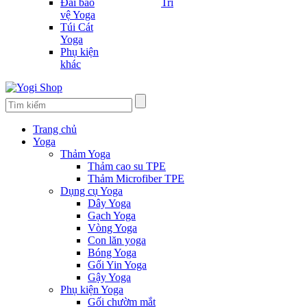
Đai bảo
Trí
vệ Yoga
Túi Cát
Yoga
Phụ kiện
khác
Trang chủ
Yoga
Thảm Yoga
Thảm cao su TPE
Thảm Microfiber TPE
Dụng cụ Yoga
Dây Yoga
Gạch Yoga
Vòng Yoga
Con lăn yoga
Bóng Yoga
Gối Yin Yoga
Gậy Yoga
Phụ kiện Yoga
Gối chườm mắt