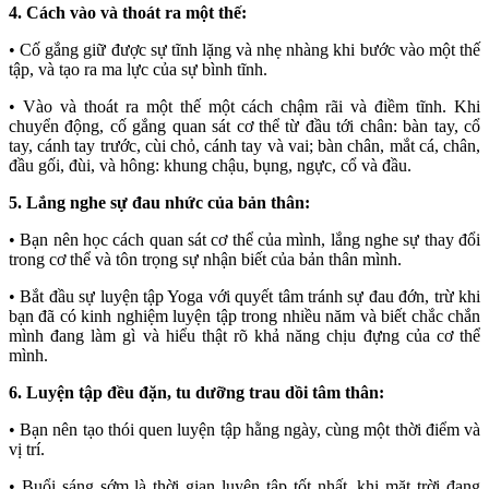
4. Cách vào và thoát ra một thế:
• Cố gắng giữ được sự tĩnh lặng và nhẹ nhàng khi bước vào một thế
tập, và tạo ra ma lực của sự bình tĩnh.
• Vào và thoát ra một thế một cách chậm rãi và điềm tĩnh. Khi
chuyển động, cố gắng quan sát cơ thể từ đầu tới chân: bàn tay, cổ
tay, cánh tay trước, cùi chỏ, cánh tay và vai; bàn chân, mắt cá, chân,
đầu gối, đùi, và hông: khung chậu, bụng, ngực, cổ và đầu.
5. Lắng nghe sự đau nhức của bản thân:
• Bạn nên học cách quan sát cơ thể của mình, lắng nghe sự thay đổi
trong cơ thể và tôn trọng sự nhận biết của bản thân mình.
• Bắt đầu sự luyện tập Yoga với quyết tâm tránh sự đau đớn, trừ khi
bạn đã có kinh nghiệm luyện tập trong nhiều năm và biết chắc chắn
mình đang làm gì và hiểu thật rõ khả năng chịu đựng của cơ thể
mình.
6. Luyện tập đều đặn, tu dưỡng trau dồi tâm thân:
• Bạn nên tạo thói quen luyện tập hằng ngày, cùng một thời điểm và
vị trí.
• Buổi sáng sớm là thời gian luyện tập tốt nhất, khi mặt trời đang