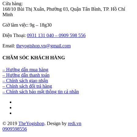
Cửa hàng:
168/10 Bùi Thị Xuân, Phường 03, Quận Tân Bình, TP. Hồ Chí
Minh
Giờ làm việc: 9g – 18g30
Điện Thoại:
0931 131 040 –
0909 598 556
Email:
theyogishop.vn@gmail.com
CHĂM SÓC KHÁCH HÀNG
– Hướng dẫn mua hàng
– Hướng dẫn thanh toán
– Chính sách giao nhận
– Chính sách đổi trả hàng
– Chính sách bảo mật thông tin cá nhân
© 2019
TheYogishop
. Design by
redi.vn
0909598556