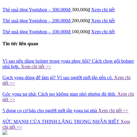
Thẻ quà tặng Yogishop – 300.000đ
300,000
₫
Xem chi tiết
Thẻ quà tặng Yogishop – 200.000đ
200,000
₫
Xem chi tiết
Thẻ quà tặng Yogishop – 100.000đ
100,000
₫
Xem chi tiết
Tin tức liên quan
Vì sao nên dùng bolster trong yoga phục hồi? Cách chọn gối bolster
phù hợp.
Xem chi tiết >>
Gạch yoga dùng để làm gì? Vì sao người mới tập nên có.
Xem chi
tiết >>
Góc yoga tại nhà: Cách tạo không gian nhỏ nhưng đủ tĩnh.
Xem chi
tiết >>
5 dụng cụ cơ bản cho người mới tập yoga tại nhà
Xem chi tiết >>
SỨC MẠNH CỦA THINH LẶNG TRONG NHẬN BIẾT
Xem
chi tiết >>