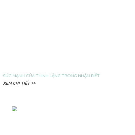
SỨC MẠNH CỦA THINH LẶNG TRONG NHẬN BIẾT
XEM CHI TIẾT >>
ĐĂNG KÝ NHẬN