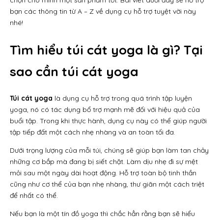
chọn cho mình một sản phẩm tốt. Bài viết dưới đây sẽ hỗ trợ
bạn các thông tin từ A – Z về dụng cụ hỗ trợ tuyệt vời này
nhé!
Tìm hiểu túi cát yoga là gì? Tại
sao cần túi cát yoga
Túi cát yoga
là dụng cụ hỗ trợ trong quá trình tập luyện
yoga, nó có tác dụng bổ trợ mạnh mẽ đối với hiệu quả của
buổi tập. Trong khi thực hành, dụng cụ này có thể giúp người
tập tiếp đất một cách nhẹ nhàng và an toàn tối đa.
Dưới trọng lượng của mỗi túi, chúng sẽ giúp bạn làm tan chảy
những cơ bắp mà đang bị siết chặt. Làm dịu nhẹ đi sự mệt
mỏi sau một ngày dài hoạt động. Hỗ trợ toàn bộ tinh thần
cũng như cơ thể của bạn nhẹ nhàng, thư giãn một cách triệt
để nhất có thể.
Nếu bạn là một tín đồ yoga thì chắc hẳn rằng bạn sẽ hiểu