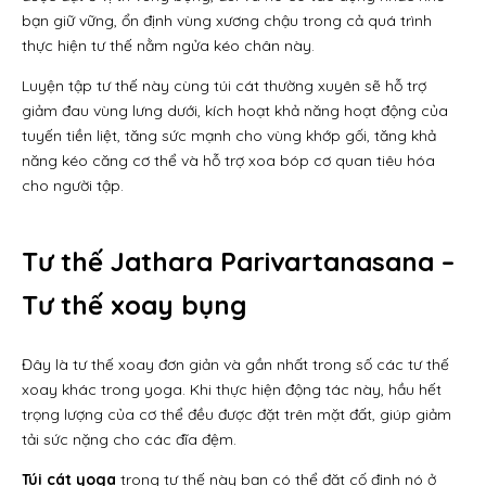
bạn giữ vững, ổn định vùng xương chậu trong cả quá trình
thực hiện tư thế nằm ngửa kéo chân này.
Luyện tập tư thế này cùng túi cát
thường xuyên sẽ hỗ trợ
giảm đau vùng lưng dưới, kích hoạt khả năng hoạt động của
tuyến tiền liệt, tăng sức mạnh cho vùng khớp gối, tăng khả
năng kéo căng cơ thể và hỗ trợ xoa bóp cơ quan tiêu hóa
cho người tập.
Tư thế Jathara Parivartanasana –
Tư thế xoay bụng
Đây là tư thế xoay đơn giản và gần nhất trong số các tư thế
xoay khác trong yoga. Khi thực hiện động tác này, hầu hết
trọng lượng của cơ thể đều được đặt trên mặt đất, giúp giảm
tải sức nặng cho các đĩa đệm.
Túi cát yoga
trong tư thế này bạn có thể đặt cố định nó ở