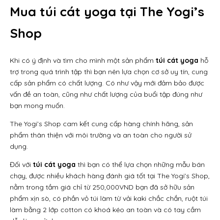
Mua túi cát yoga tại The Yogi’s
Shop
Khi có ý định và tìm cho mình một sản phẩm
túi cát yoga
hỗ
trợ trong quá trình tập thì bạn nên lựa chọn cơ sở uy tín, cung
cấp sản phẩm có chất lượng. Có như vậy mới đảm bảo được
vấn đề an toàn, cũng như chất lượng của buổi tập đúng như
bạn mong muốn.
The Yogi’s Shop cam kết cung cấp hàng chính hãng, sản
phẩm thân thiện với môi trường và an toàn cho người sử
dụng.
Đối với
túi cát yoga
thì bạn có thể lựa chọn những mẫu bán
chạy, được nhiều khách hàng đánh giá tốt tại The Yogi’s Shop,
nằm trong tầm giá chỉ từ 250,000VND bạn đã sở hữu sản
phẩm xịn sò, có phần vỏ túi làm từ vải kaki chắc chắn, ruột túi
làm bằng 2 lớp cotton có khoá kéo an toàn và có tay cầm