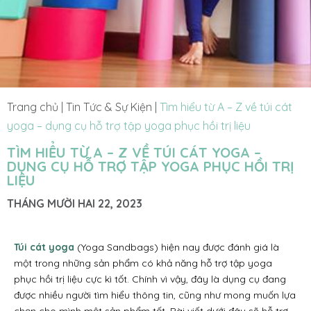
Trang chủ
|
Tin Tức & Sự Kiện
|
Tìm hiểu từ A – Z về túi cát
yoga – dụng cụ hỗ trợ tập yoga phục hồi trị liệu
TÌM HIỂU TỪ A – Z VỀ TÚI CÁT YOGA –
DỤNG CỤ HỖ TRỢ TẬP YOGA PHỤC HỒI TRỊ
LIỆU
THÁNG MƯỜI HAI 22, 2023
Túi cát yoga
(Yoga Sandbags) hiện nay được đánh giá là
một trong những sản phẩm có khả năng hỗ trợ tập yoga
phục hồi trị liệu cực kì tốt. Chính vì vậy, đây là dụng cụ đang
được nhiều người tìm hiểu thông tin, cũng như mong muốn lựa