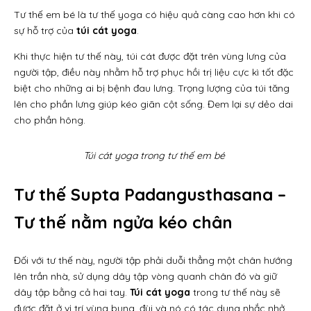
Tư thế em bé là tư thế yoga có hiệu quả càng cao hơn khi có
sự hỗ trợ của
túi cát yoga
.
Khi thực hiện tư thế này, túi cát
được đặt trên vùng lưng của
người tập, điều này nhằm hỗ trợ phục hồi trị liệu cực kì tốt đặc
biệt cho những ai bị bệnh đau lưng. Trọng lượng của túi tăng
lên cho phần lưng giúp kéo giãn cột sống. Đem lại sự dẻo dai
cho phần hông.
Túi cát yoga trong tư thế em bé
Tư thế Supta Padangusthasana –
Tư thế nằm ngửa kéo chân
Đối với tư thế này, người tập phải duỗi thẳng một chân hướng
lên trần nhà, sử dụng dây tập vòng quanh chân đó và giữ
dây tập bằng cả hai tay.
Túi cát yoga
trong tư thế này sẽ
được đặt ở vị trí vùng bụng, đùi và nó có tác dụng nhắc nhở