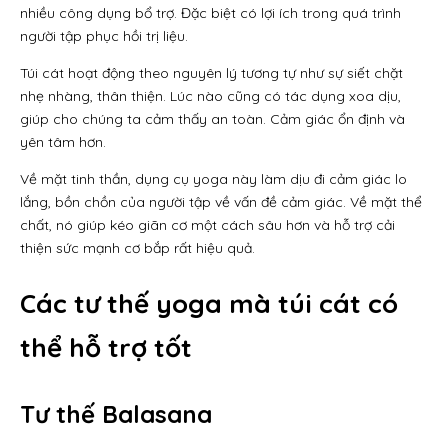
nhiều công dụng bổ trợ. Đặc biệt có lợi ích trong quá trình
người tập phục hồi trị liệu.
Túi cát hoạt động theo nguyên lý tương tự như sự siết chặt
nhẹ nhàng, thân thiện. Lúc nào cũng có tác dụng xoa dịu,
giúp cho chúng ta cảm thấy an toàn. Cảm giác ổn định và
yên tâm hơn.
Về mặt tinh thần, dụng cụ yoga này làm dịu đi cảm giác lo
lắng, bồn chồn của người tập về vấn đề cảm giác. Về mặt thể
chất, nó giúp kéo giãn cơ một cách sâu hơn và hỗ trợ cải
thiện sức mạnh cơ bắp rất hiệu quả.
Các tư thế yoga mà túi cát có
thể hỗ trợ tốt
Tư thế Balasana