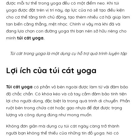
được mỗi tư thế trong yoga đều có một điểm neo. Khi túi
yoga được đặt trên vị trí này, áp lực của nó sẽ tạo điều kiện
cho cơ thể tăng tính chủ động, tạo thêm nhiều cơ hội giúp làm
tan biến căng thẳng, mệt nhọc. Chính vì vậy mà khi đã và
đang lựa chọn con đường yoga thì bạn nên sở hữu riêng cho
mình
túi cát yoga.
Túi cát trong yoga là một dụng cụ hỗ trợ quá trình luyện tập
Lợi ích của túi cát yoga
Túi cát yoga
có phần vỏ bên ngoài được làm từ vải đảm bảo
độ chắc chắn. Có khóa kéo và cả tay cầm đảm bảo tính tiện
lợi cho người dùng, đặc biệt là trong quá trình di chuyển. Phần
ruột bên trong chứa cát hoặc gạo nhựa để đạt được trọng
lượng và công dụng đúng như mong muốn.
Không đơn giản mà dụng cụ túi cát ngày càng trở thành
người bạn không thể thiếu của những tín đồ yoga. Nó có