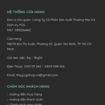
HỆ THỐNG CỬA HÀNG
Đơn vị chủ quản: Công Ty Cổ Phần Sản Xuất Thương Mại Và
Dịch Vụ YGS
MST: 0315256460
Cửa hàng:
168/10 Bùi Thị Xuân, Phường 03, Quận Tân Bình, TP. Hồ Chí
Minh
Giờ làm việc: 9g – 18g30
Điện Thoại:
0931 131 040 –
0909 598 556
Email:
theyogishop.vn@gmail.com
CHĂM SÓC KHÁCH HÀNG
– Hướng dẫn mua hàng
– Hướng dẫn thanh toán
– Chính sách giao nhận