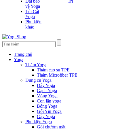
Đai bảo
Trí
vệ Yoga
Túi Cát
Yoga
Phụ kiện
khác
Trang chủ
Yoga
Thảm Yoga
Thảm cao su TPE
Thảm Microfiber TPE
Dụng cụ Yoga
Dây Yoga
Gạch Yoga
Vòng Yoga
Con lăn yoga
Bóng Yoga
Gối Yin Yoga
Gậy Yoga
Phụ kiện Yoga
Gối chườm mắt