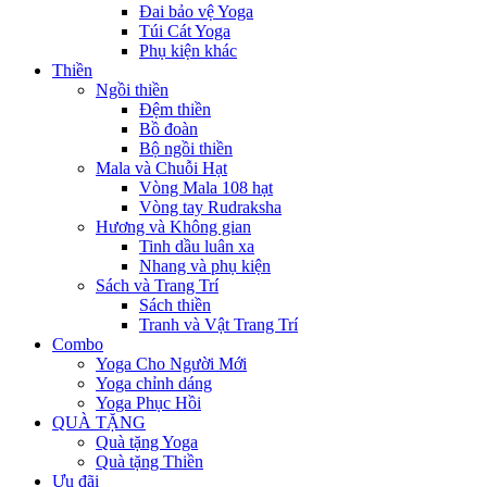
Đai bảo vệ Yoga
Túi Cát Yoga
Phụ kiện khác
Thiền
Ngồi thiền
Đệm thiền
Bồ đoàn
Bộ ngồi thiền
Mala và Chuỗi Hạt
Vòng Mala 108 hạt
Vòng tay Rudraksha
Hương và Không gian
Tinh dầu luân xa
Nhang và phụ kiện
Sách và Trang Trí
Sách thiền
Tranh và Vật Trang Trí
Combo
Yoga Cho Người Mới
Yoga chỉnh dáng
Yoga Phục Hồi
QUÀ TẶNG
Quà tặng Yoga
Quà tặng Thiền
Ưu đãi