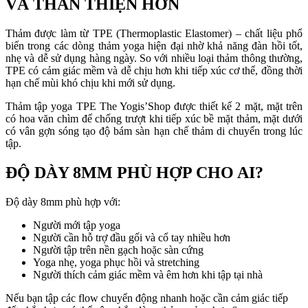
VÀ THÂN THIỆN HƠN
Thảm được làm từ TPE (Thermoplastic Elastomer) – chất liệu phổ
biến trong các dòng thảm yoga hiện đại nhờ khả năng đàn hồi tốt,
nhẹ và dễ sử dụng hàng ngày. So với nhiều loại thảm thông thường,
TPE có cảm giác mềm và dễ chịu hơn khi tiếp xúc cơ thể, đồng thời
hạn chế mùi khó chịu khi mới sử dụng.
Thảm tập yoga TPE The Yogis’Shop được thiết kế 2 mặt, mặt trên
có hoa văn chìm để chống trượt khi tiếp xúc bề mặt thảm, mặt dưới
có vân gợn sóng tạo độ bám sàn hạn chế thảm di chuyển trong lúc
tập.
ĐỘ DÀY 8MM PHÙ HỢP CHO AI?
Độ dày 8mm phù hợp với:
Người mới tập yoga
Người cần hỗ trợ đầu gối và cổ tay nhiều hơn
Người tập trên nền gạch hoặc sàn cứng
Yoga nhẹ, yoga phục hồi và stretching
Người thích cảm giác mềm và êm hơn khi tập tại nhà
Nếu bạn tập các flow chuyển động nhanh hoặc cần cảm giác tiếp