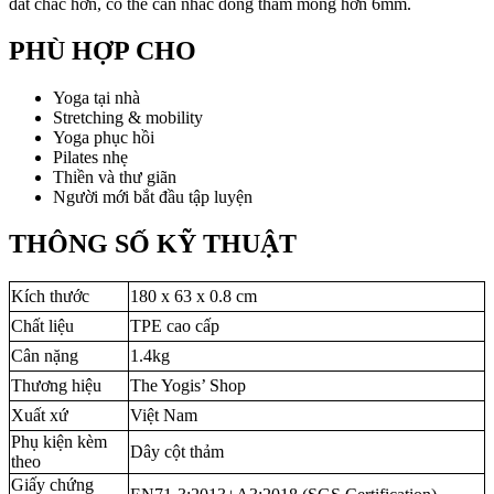
đất chắc hơn, có thể cân nhắc dòng thảm mỏng hơn 6mm.
PHÙ HỢP CHO
Yoga tại nhà
Stretching & mobility
Yoga phục hồi
Pilates nhẹ
Thiền và thư giãn
Người mới bắt đầu tập luyện
THÔNG SỐ KỸ THUẬT
Kích thước
180 x 63 x 0.8 cm
Chất liệu
TPE cao cấp
Cân nặng
1.4kg
Thương hiệu
The Yogis’ Shop
Xuất xứ
Việt Nam
Phụ kiện kèm
Dây cột thảm
theo
Giấy chứng