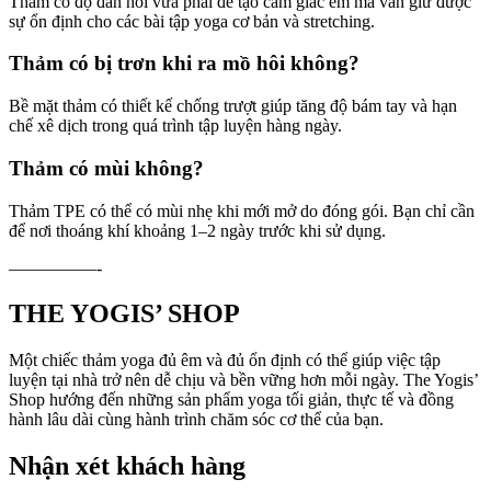
Thảm có độ đàn hồi vừa phải để tạo cảm giác êm mà vẫn giữ được
sự ổn định cho các bài tập yoga cơ bản và stretching.
Thảm có bị trơn khi ra mồ hôi không?
Bề mặt thảm có thiết kế chống trượt giúp tăng độ bám tay và hạn
chế xê dịch trong quá trình tập luyện hàng ngày.
Thảm có mùi không?
Thảm TPE có thể có mùi nhẹ khi mới mở do đóng gói. Bạn chỉ cần
để nơi thoáng khí khoảng 1–2 ngày trước khi sử dụng.
—————-
THE YOGIS’ SHOP
Một chiếc thảm yoga đủ êm và đủ ổn định có thể giúp việc tập
luyện tại nhà trở nên dễ chịu và bền vững hơn mỗi ngày. The Yogis’
Shop hướng đến những sản phẩm yoga tối giản, thực tế và đồng
hành lâu dài cùng hành trình chăm sóc cơ thể của bạn.
Nhận xét khách hàng