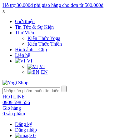
Hỗ trợ 30.000đ phí giao hàng cho đơn từ 500.000đ
x
Giới thiệu
Tin Tức & Sự Kiện
Thư Viện
Kiến Thức Yoga
Kiến Thức Thiền
Hình ảnh – Clip
Liên hệ
VI
VI
EN
HOTLINE
0909 598 556
Giỏ hàng
0 sản phẩm
Đăng ký
Đăng nhập
0