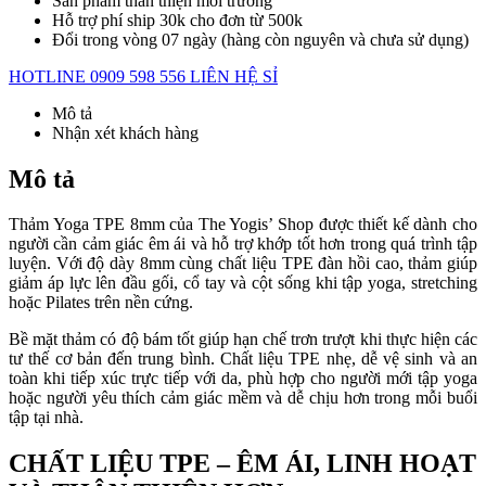
Sản phẩm thân thiện môi trường
Hỗ trợ phí ship 30k cho đơn từ 500k
Đổi trong vòng 07 ngày (hàng còn nguyên và chưa sử dụng)
HOTLINE 0909 598 556
LIÊN HỆ SỈ
Mô tả
Nhận xét khách hàng
Mô tả
Thảm Yoga TPE 8mm của The Yogis’ Shop được thiết kế dành cho
người cần cảm giác êm ái và hỗ trợ khớp tốt hơn trong quá trình tập
luyện. Với độ dày 8mm cùng chất liệu TPE đàn hồi cao, thảm giúp
giảm áp lực lên đầu gối, cổ tay và cột sống khi tập yoga, stretching
hoặc Pilates trên nền cứng.
Bề mặt thảm có độ bám tốt giúp hạn chế trơn trượt khi thực hiện các
tư thế cơ bản đến trung bình. Chất liệu TPE nhẹ, dễ vệ sinh và an
toàn khi tiếp xúc trực tiếp với da, phù hợp cho người mới tập yoga
hoặc người yêu thích cảm giác mềm và dễ chịu hơn trong mỗi buổi
tập tại nhà.
CHẤT LIỆU TPE – ÊM ÁI, LINH HOẠT