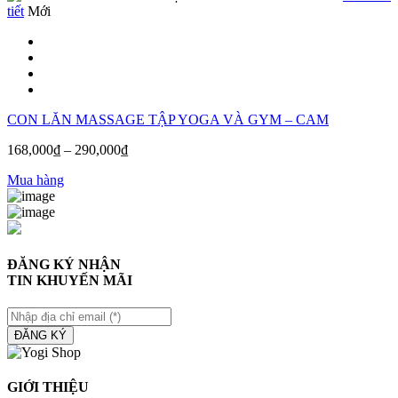
tiết
Mới
CON LĂN MASSAGE TẬP YOGA VÀ GYM – CAM
168,000
₫
–
290,000
₫
Mua hàng
ĐĂNG KÝ NHẬN
TIN KHUYẾN MÃI
ĐĂNG KÝ
GIỚI THIỆU