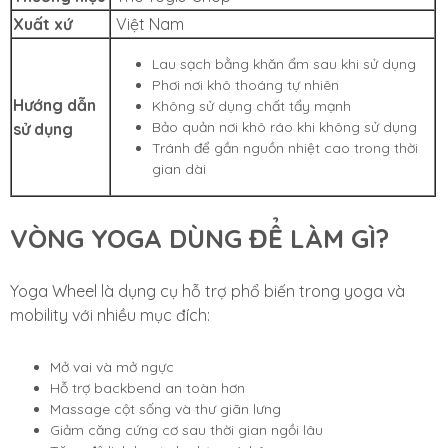
Xuất xứ
Việt Nam
Lau sạch bằng khăn ẩm sau khi sử dụng
Phơi nơi khô thoáng tự nhiên
Hướng dẫn
Không sử dụng chất tẩy mạnh
Bảo quản nơi khô ráo khi không sử dụng
sử dụng
Tránh để gần nguồn nhiệt cao trong thời
gian dài
VÒNG YOGA DÙNG ĐỂ LÀM GÌ?
Yoga Wheel là dụng cụ hỗ trợ phổ biến trong yoga và
mobility với nhiều mục đích:
Mở vai và mở ngực
Hỗ trợ backbend an toàn hơn
Massage cột sống và thư giãn lưng
Giảm căng cứng cơ sau thời gian ngồi lâu