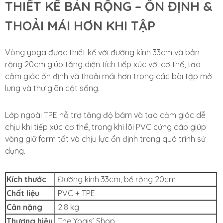
THIẾT KẾ BẢN RỘNG – ỔN ĐỊNH &
THOẢI MÁI HƠN KHI TẬP
Vòng yoga được thiết kế với đường kính 33cm và bản
rộng 20cm giúp tăng diện tích tiếp xúc với cơ thể, tạo
cảm giác ổn định và thoải mái hơn trong các bài tập mở
lưng và thư giãn cột sống.
Lớp ngoài TPE hỗ trợ tăng độ bám và tạo cảm giác dễ
chịu khi tiếp xúc cơ thể, trong khi lõi PVC cứng cáp giúp
vòng giữ form tốt và chịu lực ổn định trong quá trình sử
dụng.
Kích thước
Đường kính 33cm, bề rộng 20cm
Chất liệu
PVC + TPE
Cân nặng
2.8 kg
Thương hiệu
The Yogis’ Shop