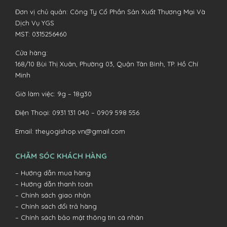
Đơn vị chủ quản: Công Ty Cổ Phần Sản Xuất Thương Mại Và
Dịch Vụ YGS
MST: 0315256460
Cửa hàng:
168/10 Bùi Thị Xuân, Phường 03, Quận Tân Bình, TP. Hồ Chí
Minh
Giờ làm việc: 9g – 18g30
Điện Thoại:
0931 131 040 –
0909 598 556
Email:
theyogishop.vn@gmail.com
CHĂM SÓC KHÁCH HÀNG
– Hướng dẫn mua hàng
– Hướng dẫn thanh toán
– Chính sách giao nhận
– Chính sách đổi trả hàng
– Chính sách bảo mật thông tin cá nhân