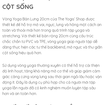
CỘT SỐNG
Vòng Yoga Bản Lưng 20cm của The Yogis’ Shop được
thiết kế để hỗ trợ mở vai, ngực, lưng và hông một cách an
toàn và thoải mái hơn trong quá trình tập yoga và
stretching. Với thiết kế bản rộng 20cm cùng cấu trúc
chắc chắn từ PVC và TPE, vòng yoga giúp người tập dễ
dàng thực hiện các tư thế backbend, mở ngực và thư giãn
cột sống hiệu quả hơn.
Sử dụng vòng yoga thường xuyên có thể hỗ trợ cải thiện
độ linh hoạt, tăng khả năng mở cơ thể và giúp giảm cảm
giác căng cứng vùng lưng sau thời gian ngồi lâu hoặc vận
động ít. Đây là dụng cụ phù hợp cho cả người mới tập
yoga lẫn người đã có kinh nghiệm muốn luyện tập sâu
hơn và an toàn hơn.