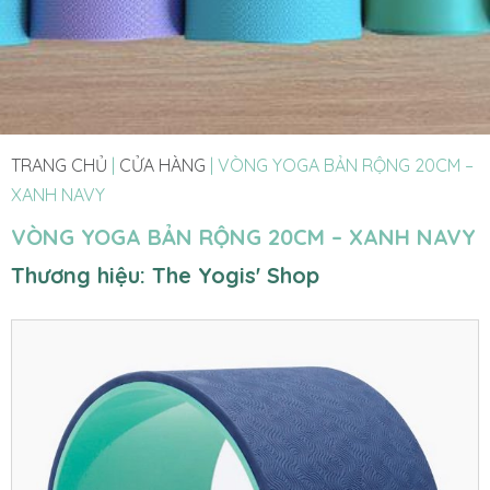
TRANG CHỦ
|
CỬA HÀNG
|
VÒNG YOGA BẢN RỘNG 20CM –
XANH NAVY
VÒNG YOGA BẢN RỘNG 20CM – XANH NAVY
Thương hiệu: The Yogis' Shop