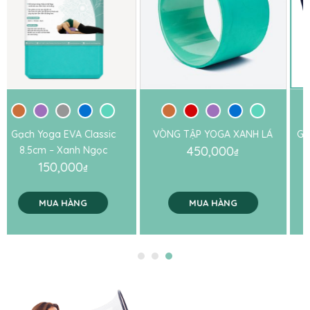
VÒNG TẬP YOGA XANH LÁ
GỐI YOGA PHỤC HỒI HỖ TRỢ
450,000
CƠ THỂ – XANH DƯƠNG
₫
550,000
₫
MUA HÀNG
MUA HÀNG