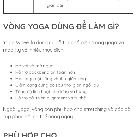
gian dài
VÒNG YOGA DÙNG ĐỂ LÀM GÌ?
Yoga Wheel là dụng cụ hỗ trợ phổ biến trong yoga và
mobility với nhiều mục đích:
Mở vai và mở ngực
Hỗ trợ backbend an toàn hơn
Massage cột sống và thư giãn lưng
Giảm căng cứng cơ sau thời gian ngồi lâu
Tăng độ linh hoạt cho lưng và hông
Hỗ trợ cải thiện alignment và tư thế
Ngoài yoga, vòng còn phù hợp cho stretching và các bài
tập phục hồi cơ thể hàng ngày.
PHÙ HỢP CHO