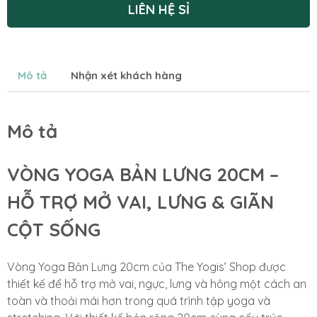
LIÊN HỆ SỈ
Mô tả
Nhận xét khách hàng
Mô tả
VÒNG YOGA BẢN LƯNG 20CM –
HỖ TRỢ MỞ VAI, LƯNG & GIÃN
CỘT SỐNG
Vòng Yoga Bản Lưng 20cm của The Yogis’ Shop được
thiết kế để hỗ trợ mở vai, ngực, lưng và hông một cách an
toàn và thoải mái hơn trong quá trình tập yoga và