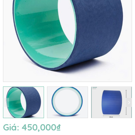
Giá:
450,000
₫