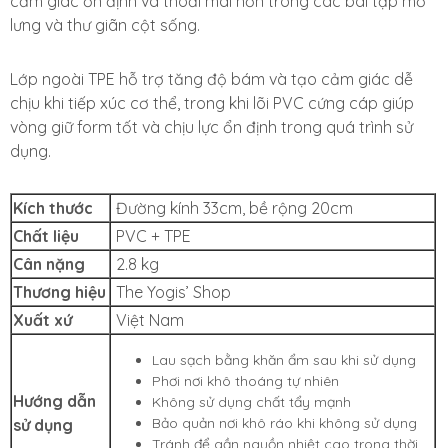
cảm giác ổn định và thoải mái hơn trong các bài tập mở
lưng và thư giãn cột sống.
Lớp ngoài TPE hỗ trợ tăng độ bám và tạo cảm giác dễ
chịu khi tiếp xúc cơ thể, trong khi lõi PVC cứng cáp giúp
vòng giữ form tốt và chịu lực ổn định trong quá trình sử
dụng.
Kích thước
Đường kính 33cm, bề rộng 20cm
Chất liệu
PVC + TPE
Cân nặng
2.8 kg
Thương hiệu
The Yogis’ Shop
Xuất xứ
Việt Nam
Lau sạch bằng khăn ẩm sau khi sử dụng
Phơi nơi khô thoáng tự nhiên
Hướng dẫn
Không sử dụng chất tẩy mạnh
Bảo quản nơi khô ráo khi không sử dụng
sử dụng
Tránh để gần nguồn nhiệt cao trong thời