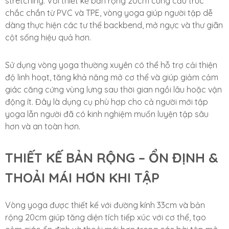
stretching. Với thiết kế bản rộng 20cm cùng cấu trúc
chắc chắn từ PVC và TPE, vòng yoga giúp người tập dễ
dàng thực hiện các tư thế backbend, mở ngực và thư giãn
cột sống hiệu quả hơn.
Sử dụng vòng yoga thường xuyên có thể hỗ trợ cải thiện
độ linh hoạt, tăng khả năng mở cơ thể và giúp giảm cảm
giác căng cứng vùng lưng sau thời gian ngồi lâu hoặc vận
động ít. Đây là dụng cụ phù hợp cho cả người mới tập
yoga lẫn người đã có kinh nghiệm muốn luyện tập sâu
hơn và an toàn hơn.
THIẾT KẾ BẢN RỘNG – ỔN ĐỊNH &
THOẢI MÁI HƠN KHI TẬP
Vòng yoga được thiết kế với đường kính 33cm và bản
rộng 20cm giúp tăng diện tích tiếp xúc với cơ thể, tạo