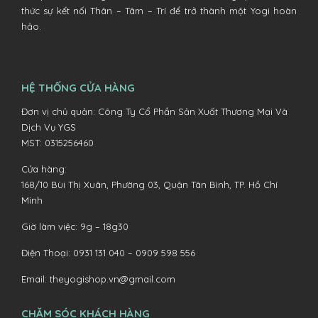
thức sự kết nối Thân – Tâm – Trí để trở thành một Yogi hoàn
hảo.
HỆ THỐNG CỬA HÀNG
Đơn vị chủ quản: Công Ty Cổ Phần Sản Xuất Thương Mại Và
Dịch Vụ YGS
MST: 0315256460
Cửa hàng:
168/10 Bùi Thị Xuân, Phường 03, Quận Tân Bình, TP. Hồ Chí
Minh
Giờ làm việc: 9g – 18g30
Điện Thoại:
0931 131 040 –
0909 598 556
Email:
theyogishop.vn@gmail.com
CHĂM SÓC KHÁCH HÀNG