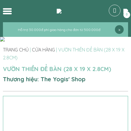
0
x
Hỗ trợ 30.000đ phí giao hàng cho đơn từ 500.000đ
TRANG CHỦ
|
CỬA HÀNG
|
VƯỜN THIỀN ĐỂ BÀN (28 X 19 X
2.8CM)
VƯỜN THIỀN ĐỂ BÀN (28 X 19 X 2.8CM)
Thương hiệu: The Yogis' Shop
Mới