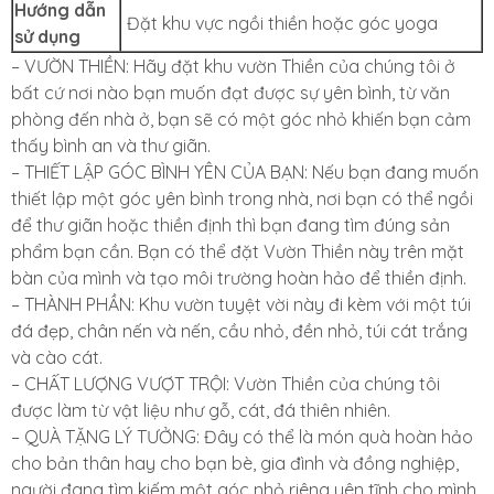
Hướng dẫn
Đặt khu vực ngồi thiền hoặc góc yoga
sử dụng
– VƯỜN THIỀN: Hãy đặt khu vườn Thiền của chúng tôi ở
bất cứ nơi nào bạn muốn đạt được sự yên bình, từ văn
phòng đến nhà ở, bạn sẽ có một góc nhỏ khiến bạn cảm
thấy bình an và thư giãn.
– THIẾT LẬP GÓC BÌNH YÊN CỦA BẠN: Nếu bạn đang muốn
thiết lập một góc yên bình trong nhà, nơi bạn có thể ngồi
để thư giãn hoặc thiền định thì bạn đang tìm đúng sản
phẩm bạn cần. Bạn có thể đặt Vườn Thiền này trên mặt
bàn của mình và tạo môi trường hoàn hảo để thiền định.
– THÀNH PHẦN: Khu vườn tuyệt vời này đi kèm với một túi
đá đẹp, chân nến và nến, cầu nhỏ, đền nhỏ, túi cát trắng
và cào cát.
– CHẤT LƯỢNG VƯỢT TRỘI: Vườn Thiền của chúng tôi
được làm từ vật liệu như gỗ, cát, đá thiên nhiên.
– QUÀ TẶNG LÝ TƯỞNG: Đây có thể là món quà hoàn hảo
cho bản thân hay cho bạn bè, gia đình và đồng nghiệp,
người đang tìm kiếm một góc nhỏ riêng yên tĩnh cho mình.