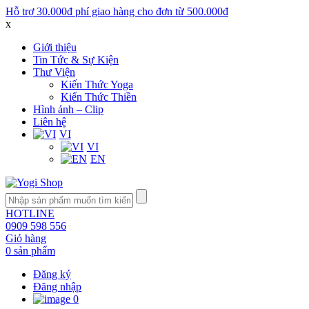
Hỗ trợ 30.000đ phí giao hàng cho đơn từ 500.000đ
x
Giới thiệu
Tin Tức & Sự Kiện
Thư Viện
Kiến Thức Yoga
Kiến Thức Thiền
Hình ảnh – Clip
Liên hệ
VI
VI
EN
HOTLINE
0909 598 556
Giỏ hàng
0 sản phẩm
Đăng ký
Đăng nhập
0