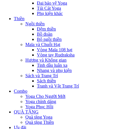
Đai bảo vệ Yoga
Túi Cát Yoga
Phụ kiện khác
Thiền
Ngồi thiền
Đệm thiền
Bồ đoàn
Bộ ngồi thiền
Mala và Chuỗi Hạt
Vòng Mala 108 hạt
Vòng tay Rudraksha
Hương và Không gian
Tinh dầu luân xa
Nhang và phụ kiện
Sách và Trang Trí
Sách thiền
Tranh và Vật Trang Trí
Combo
Yoga Cho Người Mới
Yoga chỉnh dáng
Yoga Phục Hồi
QUÀ TẶNG
Quà tặng Yoga
Quà tặng Thiền
Ưu đãi