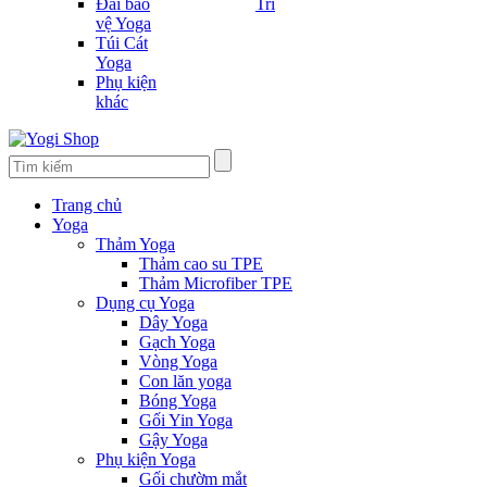
Đai bảo
Trí
vệ Yoga
Túi Cát
Yoga
Phụ kiện
khác
Trang chủ
Yoga
Thảm Yoga
Thảm cao su TPE
Thảm Microfiber TPE
Dụng cụ Yoga
Dây Yoga
Gạch Yoga
Vòng Yoga
Con lăn yoga
Bóng Yoga
Gối Yin Yoga
Gậy Yoga
Phụ kiện Yoga
Gối chườm mắt