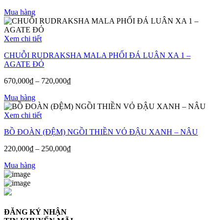
Mua hàng
Xem chi tiết
CHUỖI RUDRAKSHA MALA PHỐI ĐÁ LUÂN XA 1 –
AGATE ĐỎ
670,000
₫
–
720,000
₫
Mua hàng
Xem chi tiết
BỒ ĐOÀN (ĐỆM) NGỒI THIỀN VỎ ĐẬU XANH – NÂU
220,000
₫
–
250,000
₫
Mua hàng
ĐĂNG KÝ NHẬN