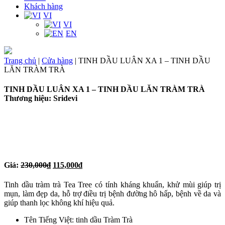
Khách hàng
VI
VI
EN
Trang chủ
|
Cửa hàng
|
TINH DẦU LUÂN XA 1 – TINH DẦU
LĂN TRÀM TRÀ
TINH DẦU LUÂN XA 1 – TINH DẦU LĂN TRÀM TRÀ
Thương hiệu: Sridevi
Giá:
230,000
₫
115,000
₫
Tinh dầu tràm trà Tea Tree có tính kháng khuẩn, khử mùi giúp trị
mụn, làm đẹp da, hỗ trợ điều trị bệnh đường hô hấp, bệnh về da và
giúp thanh lọc không khí hiệu quả.
Tên Tiếng Việt: tinh dầu Tràm Trà