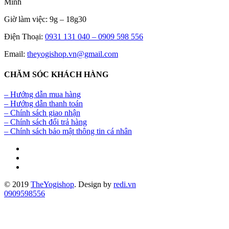
Minh
Giờ làm việc: 9g – 18g30
Điện Thoại:
0931 131 040 –
0909 598 556
Email:
theyogishop.vn@gmail.com
CHĂM SÓC KHÁCH HÀNG
– Hướng dẫn mua hàng
– Hướng dẫn thanh toán
– Chính sách giao nhận
– Chính sách đổi trả hàng
– Chính sách bảo mật thông tin cá nhân
© 2019
TheYogishop
. Design by
redi.vn
0909598556