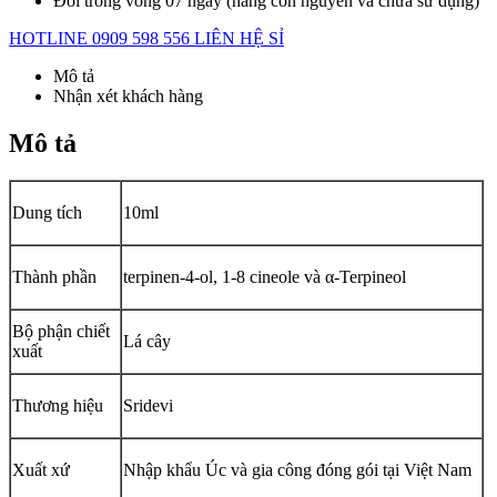
Đổi trong vòng 07 ngày (hàng còn nguyên và chưa sử dụng)
HOTLINE 0909 598 556
LIÊN HỆ SỈ
Mô tả
Nhận xét khách hàng
Mô tả
Dung tích
10ml
Thành phần
terpinen-4-ol, 1-8 cineole và α-Terpineol
Bộ phận chiết
Lá cây
xuất
Thương hiệu
Sridevi
Xuất xứ
Nhập khẩu Úc và gia công đóng gói tại Việt Nam