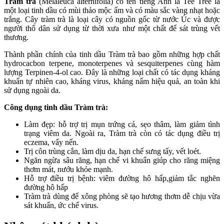
Tràm trà
(Melaleuca alternifolia) có tên tiếng Anh là Tee Tree là
một loại tinh dầu có mùi thảo mộc ấm và có màu sắc vàng nhạt hoặc
trắng. Cây tràm trà là loại cây có nguồn gốc từ nước Úc và được
người thổ dân sử dụng từ thời xưa như một chất để sát trùng vết
thương.
Thành phần chính của tinh dầu Tràm trà bao gồm những hợp chất
hydrocacbon terpene, monoterpenes và sesquiterpenes cùng hàm
lượng Terpinen-4-ol cao. Đây là những loại chất có tác dụng kháng
khuẩn tự nhiên cao, kháng virus, kháng nấm hiệu quả, an toàn khi
sử dụng ngoài da.
Công dụng tinh dầu Tràm trà:
Làm đẹp: hỗ trợ trị mụn trứng cá, sẹo thâm, làm giảm tình
trạng viêm da. Ngoài ra, Tràm trà còn có tác dụng điều trị
eczema, vẩy nến.
Trị côn trùng cắn, làm dịu da, hạn chế sưng tấy, vết loét.
Ngăn ngừa sâu răng, hạn chế vi khuẩn giúp cho răng miệng
thơm mát, nướu khỏe mạnh.
Hỗ trợ điều trị bệnh: viêm đường hô hấp,giảm tắc nghẽn
đường hô hấp
Tràm trà dùng để xông phòng sẽ tạo hương thơm dễ chịu vừa
sát khuẩn, ức chế virus.