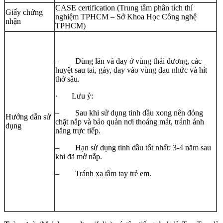
CASE certification (Trung tâm phân tích thí
Giấy chứng
nghiệm TPHCM – Sở Khoa Học Công nghệ
nhận
TPHCM)
– Dùng lăn và day ở vùng thái dương, các
huyệt sau tai, gáy, day vào vùng đau nhức và hít
thở sâu.
· Lưu ý:
– Sau khi sử dụng tinh dầu xong nên đóng
Hướng dẫn sử
chặt nắp và bảo quản nơi thoáng mát, tránh ánh
dụng
nắng trực tiếp.
– Hạn sử dụng tinh dầu tốt nhất: 3-4 năm sau
khi đã mở nắp.
– Tránh xa tầm tay trẻ em.