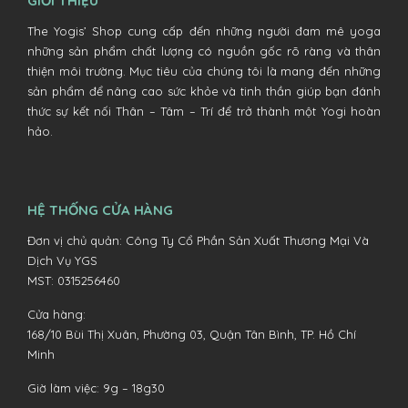
GIỚI THIỆU
The Yogis’ Shop cung cấp đến những người đam mê yoga
những sản phẩm chất lượng có nguồn gốc rõ ràng và thân
thiện môi trường. Mục tiêu của chúng tôi là mang đến những
sản phẩm để nâng cao sức khỏe và tinh thần giúp bạn đánh
thức sự kết nối Thân – Tâm – Trí để trở thành một Yogi hoàn
hảo.
HỆ THỐNG CỬA HÀNG
Đơn vị chủ quản: Công Ty Cổ Phần Sản Xuất Thương Mại Và
Dịch Vụ YGS
MST: 0315256460
Cửa hàng:
168/10 Bùi Thị Xuân, Phường 03, Quận Tân Bình, TP. Hồ Chí
Minh
Giờ làm việc: 9g – 18g30