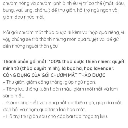
chườm nóng và chườm lạnh ở nhiều vị trí cơ thể (mắt, đầu,
bụng, vai, lưng, chân….) để thư giãn, hỗ trợ ngủ ngon và
giảm đau nhức mỏi.
Mỗi gối chườm mắt thảo dược đi kèm với hộp quà riêng, vì
vậy chúng sẽ trở thành những món quà tuyệt vời để gửi
đến những người thân yêu!
Thành phần gối mắt: 100% thảo dược thiên nhiên: quyết
minh tử (thảo quyết minh), lá bạc hà, hoa lavender.
CÔNG DỤNG CỦA GỐI CHƯỜM MẮT THẢO DƯỢC
– Thư giãn, giảm căng thẳng, giúp ngủ ngon.
– Tăng lưu thông tuần hoàn máu, giảm mỏi mắt và làm
sáng mắt.
– Giảm sưng mắt và bọng mắt do thiếu ngủ, giúp da mắt
đàn hồi và chậm quá trình lão hóa mắt.
– Hỗ trợ thư giãn sâu cho các bài tập Yoga trị liệu.