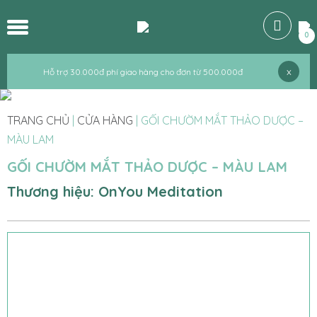
0
x
Hỗ trợ 30.000đ phí giao hàng cho đơn từ 500.000đ
TRANG CHỦ
|
CỬA HÀNG
|
GỐI CHƯỜM MẮT THẢO DƯỢC –
MÀU LAM
GỐI CHƯỜM MẮT THẢO DƯỢC – MÀU LAM
Thương hiệu: OnYou Meditation