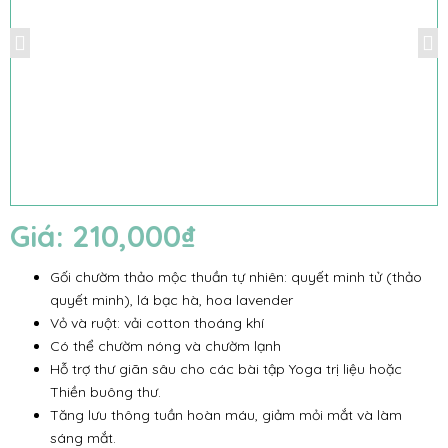
Giá:
210,000
₫
Gối chườm thảo mộc thuần tự nhiên: quyết minh tử (thảo
quyết minh), lá bạc hà, hoa lavender
Vỏ và ruột: vải cotton thoáng khí
Có thể chườm nóng và chườm lạnh
Hỗ trợ thư giãn sâu cho các bài tập Yoga trị liệu hoặc
Thiền buông thư.
Tăng lưu thông tuần hoàn máu, giảm mỏi mắt và làm
sáng mắt.