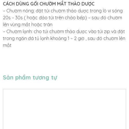
CÁCH DÙNG GỐI CHƯỜM MẮT THẢO DƯỢC
– Chườm nóng: đặt túi chườm thảo dược trong lò vi sóng
20s – 30s ( hoặc đảo túi trên chảo bếp) – sau đó chườm
lên vùng mắt hoặc trán
– Chườm lạnh: cho túi chườm thảo dược vào túi zip và đặt
trong ngăn đá tủ lạnh khoảng 1 – 2 giờ , sau đó chườm lên
mắt
Sản phẩm tương tự