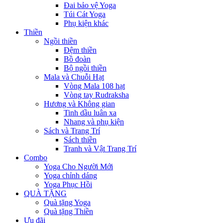
Đai bảo vệ Yoga
Túi Cát Yoga
Phụ kiện khác
Thiền
Ngồi thiền
Đệm thiền
Bồ đoàn
Bộ ngồi thiền
Mala và Chuỗi Hạt
Vòng Mala 108 hạt
Vòng tay Rudraksha
Hương và Không gian
Tinh dầu luân xa
Nhang và phụ kiện
Sách và Trang Trí
Sách thiền
Tranh và Vật Trang Trí
Combo
Yoga Cho Người Mới
Yoga chỉnh dáng
Yoga Phục Hồi
QUÀ TẶNG
Quà tặng Yoga
Quà tặng Thiền
Ưu đãi