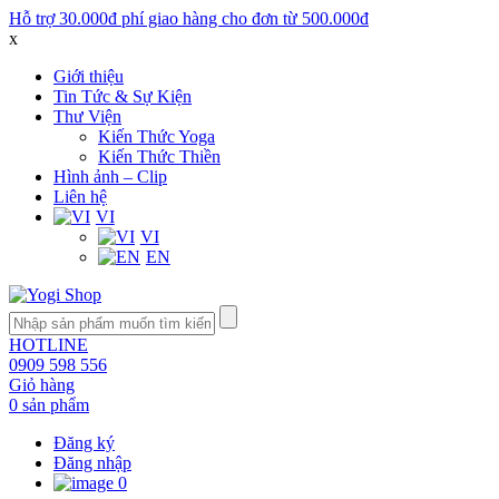
Hỗ trợ 30.000đ phí giao hàng cho đơn từ 500.000đ
x
Giới thiệu
Tin Tức & Sự Kiện
Thư Viện
Kiến Thức Yoga
Kiến Thức Thiền
Hình ảnh – Clip
Liên hệ
VI
VI
EN
HOTLINE
0909 598 556
Giỏ hàng
0 sản phẩm
Đăng ký
Đăng nhập
0