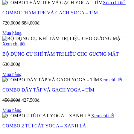
Xem chi tiết
COMBO THẢM TPE VÀ GẠCH YOGA – TÍM
720,000
₫
684,000
₫
Mua hàng
Xem chi tiết
BỘ DỤNG CỤ KHÍ TÂM TRỊ LIỆU CHO GƯƠNG MẶT
630,000
₫
Mua hàng
Xem chi tiết
COMBO DÂY TẬP VÀ GẠCH YOGA – TÍM
450,000
₫
427,500
₫
Mua hàng
Xem chi tiết
COMBO 2 TÚI CÁT YOGA – XANH LÁ