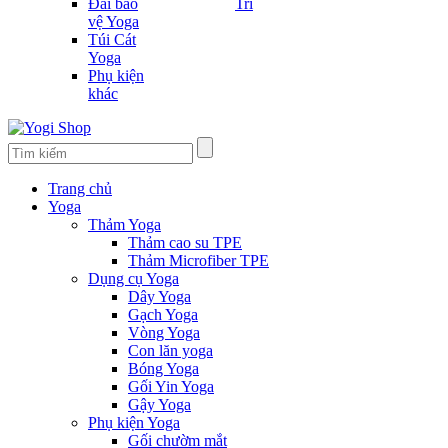
Đai bảo
Trí
vệ Yoga
Túi Cát
Yoga
Phụ kiện
khác
Trang chủ
Yoga
Thảm Yoga
Thảm cao su TPE
Thảm Microfiber TPE
Dụng cụ Yoga
Dây Yoga
Gạch Yoga
Vòng Yoga
Con lăn yoga
Bóng Yoga
Gối Yin Yoga
Gậy Yoga
Phụ kiện Yoga
Gối chườm mắt