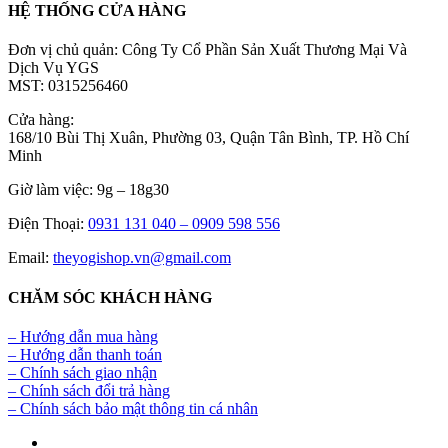
HỆ THỐNG CỬA HÀNG
Đơn vị chủ quản: Công Ty Cổ Phần Sản Xuất Thương Mại Và
Dịch Vụ YGS
MST: 0315256460
Cửa hàng:
168/10 Bùi Thị Xuân, Phường 03, Quận Tân Bình, TP. Hồ Chí
Minh
Giờ làm việc: 9g – 18g30
Điện Thoại:
0931 131 040 –
0909 598 556
Email:
theyogishop.vn@gmail.com
CHĂM SÓC KHÁCH HÀNG
– Hướng dẫn mua hàng
– Hướng dẫn thanh toán
– Chính sách giao nhận
– Chính sách đổi trả hàng
– Chính sách bảo mật thông tin cá nhân