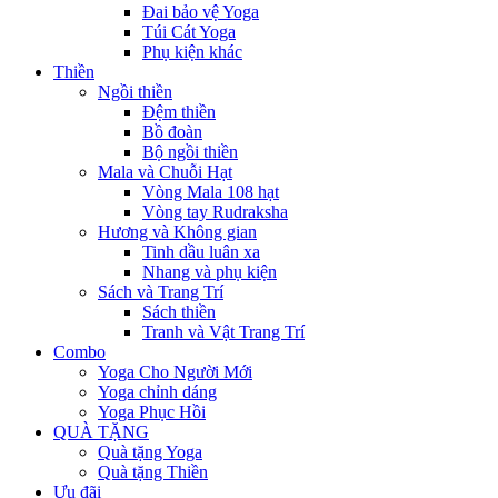
Đai bảo vệ Yoga
Túi Cát Yoga
Phụ kiện khác
Thiền
Ngồi thiền
Đệm thiền
Bồ đoàn
Bộ ngồi thiền
Mala và Chuỗi Hạt
Vòng Mala 108 hạt
Vòng tay Rudraksha
Hương và Không gian
Tinh dầu luân xa
Nhang và phụ kiện
Sách và Trang Trí
Sách thiền
Tranh và Vật Trang Trí
Combo
Yoga Cho Người Mới
Yoga chỉnh dáng
Yoga Phục Hồi
QUÀ TẶNG
Quà tặng Yoga
Quà tặng Thiền
Ưu đãi