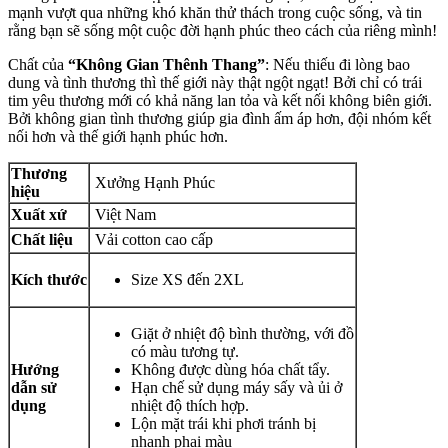
mạnh vượt qua những khó khăn thử thách trong cuộc sống, và tin
rằng bạn sẽ sống một cuộc đời hạnh phúc theo cách của riêng mình!
Chất của
“Không Gian Thênh Thang”
: Nếu thiếu đi lòng bao
dung và tình thương thì thế giới này thật ngột ngạt! Bởi chỉ có trái
tim yêu thương mới có khả năng lan tỏa và kết nối không biên giới.
Bởi không gian tình thương giúp gia đình ấm áp hơn, đội nhóm kết
nối hơn và thế giới hạnh phúc hơn.
Thương
Xưởng Hạnh Phúc
hiệu
Xuất xứ
Việt Nam
Chất liệu
Vải cotton cao cấp
Kích thước
Size XS đến 2XL
Giặt ở nhiệt độ bình thường, với đồ
có màu tương tự.
Hướng
Không được dùng hóa chất tẩy.
dẫn sử
Hạn chế sử dụng máy sấy và ủi ở
dụng
nhiệt độ thích hợp.
Lộn mặt trái khi phơi tránh bị
nhanh phai màu