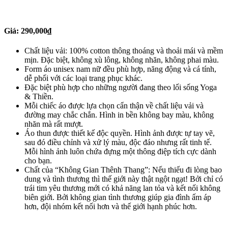
Giá:
290,000
₫
Chất liệu vải: 100% cotton thông thoáng và thoải mái và mềm
mịn. Đặc biệt, không xù lông, không nhăn, không phai màu.
Form áo unisex nam nữ đều phù hợp, năng động và cá tính,
dễ phối với các loại trang phục khác.
Đặc biệt phù hợp cho những người đang theo lối sống Yoga
& Thiền.
Mỗi chiếc áo được lựa chọn cẩn thận về chất liệu vải và
đường may chắc chắn. Hình in bền không bay màu, không
nhăn mà rất mượt.
Áo thun được thiết kế độc quyền. Hình ảnh được tự tay vẽ,
sau đó điều chỉnh và xử lý màu, độc đáo nhưng rất tinh tế.
Mỗi hình ảnh luôn chứa đựng một thông điệp tích cực dành
cho bạn.
Chất của “Không Gian Thênh Thang”: Nếu thiếu đi lòng bao
dung và tình thương thì thế giới này thật ngột ngạt! Bởi chỉ có
trái tim yêu thương mới có khả năng lan tỏa và kết nối không
biên giới. Bởi không gian tình thương giúp gia đình ấm áp
hơn, đội nhóm kết nối hơn và thế giới hạnh phúc hơn.