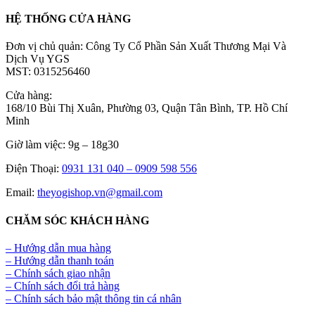
HỆ THỐNG CỬA HÀNG
Đơn vị chủ quản: Công Ty Cổ Phần Sản Xuất Thương Mại Và
Dịch Vụ YGS
MST: 0315256460
Cửa hàng:
168/10 Bùi Thị Xuân, Phường 03, Quận Tân Bình, TP. Hồ Chí
Minh
Giờ làm việc: 9g – 18g30
Điện Thoại:
0931 131 040 –
0909 598 556
Email:
theyogishop.vn@gmail.com
CHĂM SÓC KHÁCH HÀNG
– Hướng dẫn mua hàng
– Hướng dẫn thanh toán
– Chính sách giao nhận
– Chính sách đổi trả hàng
– Chính sách bảo mật thông tin cá nhân