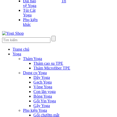
Đai bảo
Trí
vệ Yoga
Túi Cát
Yoga
Phụ kiện
khác
Trang chủ
Yoga
Thảm Yoga
Thảm cao su TPE
Thảm Microfiber TPE
Dụng cụ Yoga
Dây Yoga
Gạch Yoga
Vòng Yoga
Con lăn yoga
Bóng Yoga
Gối Yin Yoga
Gậy Yoga
Phụ kiện Yoga
Gối chườm mắt