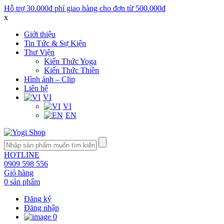
Hỗ trợ 30.000đ phí giao hàng cho đơn từ 500.000đ
x
Giới thiệu
Tin Tức & Sự Kiện
Thư Viện
Kiến Thức Yoga
Kiến Thức Thiền
Hình ảnh – Clip
Liên hệ
VI
VI
EN
HOTLINE
0909 598 556
Giỏ hàng
0 sản phẩm
Đăng ký
Đăng nhập
0