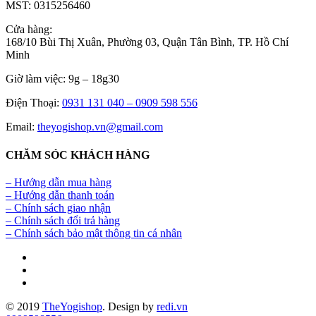
MST: 0315256460
Cửa hàng:
168/10 Bùi Thị Xuân, Phường 03, Quận Tân Bình, TP. Hồ Chí
Minh
Giờ làm việc: 9g – 18g30
Điện Thoại:
0931 131 040 –
0909 598 556
Email:
theyogishop.vn@gmail.com
CHĂM SÓC KHÁCH HÀNG
– Hướng dẫn mua hàng
– Hướng dẫn thanh toán
– Chính sách giao nhận
– Chính sách đổi trả hàng
– Chính sách bảo mật thông tin cá nhân
© 2019
TheYogishop
. Design by
redi.vn