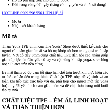
Hỗ trợ phí ship 30k cho đơn từ 500k
Đổi trong vòng 07 ngày (hàng còn nguyên và chưa sử dụng)
HOTLINE 0909 598 556
LIÊN HỆ SỈ
Mô tả
Nhận xét khách hàng
Mô tả
Thảm Yoga TPE 8mm của The Yogis’ Shop được thiết kế dành cho
người cần cảm giác êm ái và hỗ trợ khớp tốt hơn trong quá trình tập
luyện. Với độ dày 8mm cùng chất liệu TPE đàn hồi cao, thảm giúp
giảm áp lực lên đầu gối, cổ tay và cột sống khi tập yoga, stretching
hoặc Pilates trên nền cứng.
Bề mặt thảm có độ bám tốt giúp hạn chế trơn trượt khi thực hiện các
tư thế cơ bản đến trung bình. Chất liệu TPE nhẹ, dễ vệ sinh và an
toàn khi tiếp xúc trực tiếp với da, phù hợp cho người mới tập yoga
hoặc người yêu thích cảm giác mềm và dễ chịu hơn trong mỗi buổi
tập tại nhà.
CHẤT LIỆU TPE – ÊM ÁI, LINH HOẠT
VÀ THÂN THIỆN HƠN