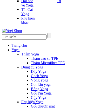
Đai bảo
Trí
vệ Yoga
Túi Cát
Yoga
Phụ kiện
khác
Trang chủ
Yoga
Thảm Yoga
Thảm cao su TPE
Thảm Microfiber TPE
Dụng cụ Yoga
Dây Yoga
Gạch Yoga
Vòng Yoga
Con lăn yoga
Bóng Yoga
Gối Yin Yoga
Gậy Yoga
Phụ kiện Yoga
Gối chườm mắt