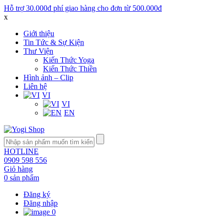
Hỗ trợ 30.000đ phí giao hàng cho đơn từ 500.000đ
x
Giới thiệu
Tin Tức & Sự Kiện
Thư Viện
Kiến Thức Yoga
Kiến Thức Thiền
Hình ảnh – Clip
Liên hệ
VI
VI
EN
HOTLINE
0909 598 556
Giỏ hàng
0 sản phẩm
Đăng ký
Đăng nhập
0