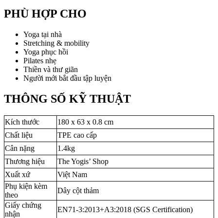
PHÙ HỢP CHO
Yoga tại nhà
Stretching & mobility
Yoga phục hồi
Pilates nhẹ
Thiền và thư giãn
Người mới bắt đầu tập luyện
THÔNG SỐ KỸ THUẬT
Kích thước
180 x 63 x 0.8 cm
Chất liệu
TPE cao cấp
Cân nặng
1.4kg
Thương hiệu
The Yogis’ Shop
Xuất xứ
Việt Nam
Phụ kiện kèm
Dây cột thảm
theo
Giấy chứng
EN71-3:2013+A3:2018 (SGS Certification)
nhận