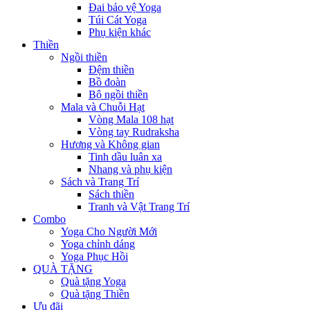
Đai bảo vệ Yoga
Túi Cát Yoga
Phụ kiện khác
Thiền
Ngồi thiền
Đệm thiền
Bồ đoàn
Bộ ngồi thiền
Mala và Chuỗi Hạt
Vòng Mala 108 hạt
Vòng tay Rudraksha
Hương và Không gian
Tinh dầu luân xa
Nhang và phụ kiện
Sách và Trang Trí
Sách thiền
Tranh và Vật Trang Trí
Combo
Yoga Cho Người Mới
Yoga chỉnh dáng
Yoga Phục Hồi
QUÀ TẶNG
Quà tặng Yoga
Quà tặng Thiền
Ưu đãi