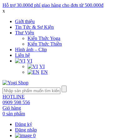
Hỗ trợ 30.000đ phí giao hàng cho đơn từ 500.000đ
x
Giới thiệu
Tin Tức & Sự Kiện
Thư Viện
Kiến Thức Yoga
Kiến Thức Thiền
Hình ảnh – Clip
Liên hệ
VI
VI
EN
HOTLINE
0909 598 556
Giỏ hàng
0 sản phẩm
Đăng ký
Đăng nhập
0