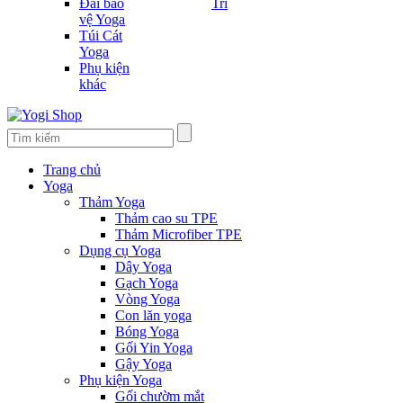
Đai bảo
Trí
vệ Yoga
Túi Cát
Yoga
Phụ kiện
khác
Trang chủ
Yoga
Thảm Yoga
Thảm cao su TPE
Thảm Microfiber TPE
Dụng cụ Yoga
Dây Yoga
Gạch Yoga
Vòng Yoga
Con lăn yoga
Bóng Yoga
Gối Yin Yoga
Gậy Yoga
Phụ kiện Yoga
Gối chườm mắt