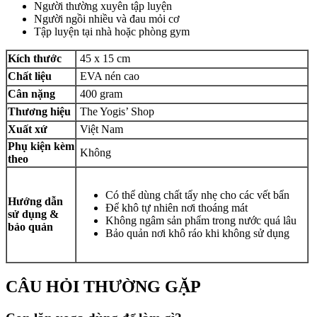
Người thường xuyên tập luyện
Người ngồi nhiều và đau mỏi cơ
Tập luyện tại nhà hoặc phòng gym
Kích thước
45 x 15 cm
Chất liệu
EVA nén cao
Cân nặng
400 gram
Thương hiệu
The Yogis’ Shop
Xuất xứ
Việt Nam
Phụ kiện kèm
Không
theo
Có thể dùng chất tẩy nhẹ cho các vết bẩn
Hướng dẫn
Để khô tự nhiên nơi thoáng mát
sử dụng &
Không ngâm sản phẩm trong nước quá lâu
bảo quản
Bảo quản nơi khô ráo khi không sử dụng
CÂU HỎI THƯỜNG GẶP