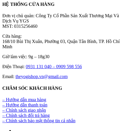
HỆ THỐNG CỬA HÀNG
Đơn vị chủ quản: Công Ty Cổ Phần Sản Xuất Thương Mại Và
Dịch Vụ YGS
MST: 0315256460
Cửa hàng:
168/10 Bùi Thị Xuân, Phường 03, Quận Tân Bình, TP. Hồ Chí
Minh
Giờ làm việc: 9g – 18g30
Điện Thoại:
0931 131 040 –
0909 598 556
Email:
theyogishop.vn@gmail.com
CHĂM SÓC KHÁCH HÀNG
– Hướng dẫn mua hàng
– Hướng dẫn thanh toán
– Chính sách giao nhận
– Chính sách đổi trả hàng
– Chính sách bảo mật thông tin cá nhân