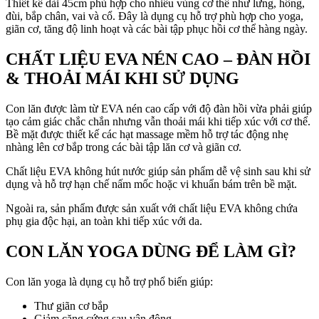
Thiết kế dài 45cm phù hợp cho nhiều vùng cơ thể như lưng, hông,
đùi, bắp chân, vai và cổ. Đây là dụng cụ hỗ trợ phù hợp cho yoga,
giãn cơ, tăng độ linh hoạt và các bài tập phục hồi cơ thể hàng ngày.
CHẤT LIỆU EVA NÉN CAO – ĐÀN HỒI
& THOẢI MÁI KHI SỬ DỤNG
Con lăn được làm từ EVA nén cao cấp với độ đàn hồi vừa phải giúp
tạo cảm giác chắc chắn nhưng vẫn thoải mái khi tiếp xúc với cơ thể.
Bề mặt được thiết kế các hạt massage mềm hỗ trợ tác động nhẹ
nhàng lên cơ bắp trong các bài tập lăn cơ và giãn cơ.
Chất liệu EVA không hút nước giúp sản phẩm dễ vệ sinh sau khi sử
dụng và hỗ trợ hạn chế nấm mốc hoặc vi khuẩn bám trên bề mặt.
Ngoài ra, sản phẩm được sản xuất với chất liệu EVA không chứa
phụ gia độc hại, an toàn khi tiếp xúc với da.
CON LĂN YOGA DÙNG ĐỂ LÀM GÌ?
Con lăn yoga là dụng cụ hỗ trợ phổ biến giúp:
Thư giãn cơ bắp
Giảm căng cứng sau vận động