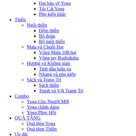
Đai bảo vệ Yoga
Túi Cát Yoga
Phụ kiện khác
Thiền
Ngồi thiền
Đệm thiền
Bồ đoàn
Bộ ngồi thiền
Mala và Chuỗi Hạt
Vòng Mala 108 hạt
Vòng tay Rudraksha
Hương và Không gian
Tinh dầu luân xa
Nhang và phụ kiện
Sách và Trang Trí
Sách thiền
Tranh và Vật Trang Trí
Combo
Yoga Cho Người Mới
Yoga chỉnh dáng
Yoga Phục Hồi
QUÀ TẶNG
Quà tặng Yoga
Quà tặng Thiền
Ưu đãi