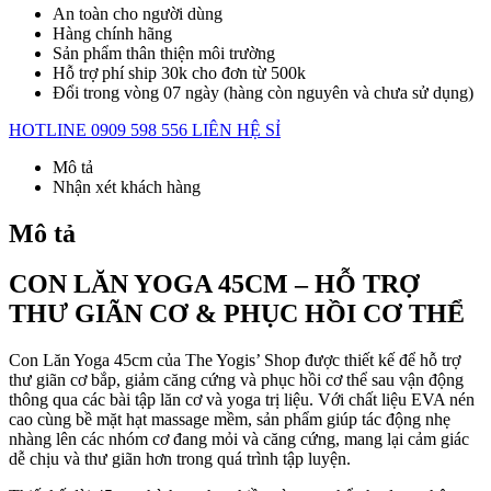
An toàn cho người dùng
Hàng chính hãng
Sản phẩm thân thiện môi trường
Hỗ trợ phí ship 30k cho đơn từ 500k
Đổi trong vòng 07 ngày (hàng còn nguyên và chưa sử dụng)
HOTLINE 0909 598 556
LIÊN HỆ SỈ
Mô tả
Nhận xét khách hàng
Mô tả
CON LĂN YOGA 45CM – HỖ TRỢ
THƯ GIÃN CƠ & PHỤC HỒI CƠ THỂ
Con Lăn Yoga 45cm của The Yogis’ Shop được thiết kế để hỗ trợ
thư giãn cơ bắp, giảm căng cứng và phục hồi cơ thể sau vận động
thông qua các bài tập lăn cơ và yoga trị liệu. Với chất liệu EVA nén
cao cùng bề mặt hạt massage mềm, sản phẩm giúp tác động nhẹ
nhàng lên các nhóm cơ đang mỏi và căng cứng, mang lại cảm giác
dễ chịu và thư giãn hơn trong quá trình tập luyện.