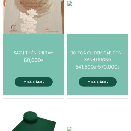
SÁCH THIỀN KHÍ TÂM
BỘ TỌA CỤ ĐỆM GẤP GỌN –
80,000
XANH DƯƠNG
₫
541,500
–
570,000
₫
₫
MUA HÀNG
MUA HÀNG