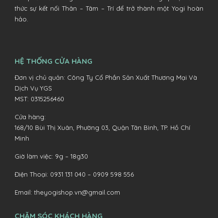
thức sự kết nối Thân – Tâm – Trí để trở thành một Yogi hoàn
hảo.
HỆ THỐNG CỬA HÀNG
Đơn vị chủ quản: Công Ty Cổ Phần Sản Xuất Thương Mại Và
Dịch Vụ YGS
MST: 0315256460
Cửa hàng:
168/10 Bùi Thị Xuân, Phường 03, Quận Tân Bình, TP. Hồ Chí
Minh
Giờ làm việc: 9g – 18g30
Điện Thoại:
0931 131 040 –
0909 598 556
Email:
theyogishop.vn@gmail.com
CHĂM SÓC KHÁCH HÀNG