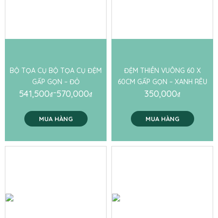
BỘ TỌA CỤ BỘ TỌA CỤ ĐỆM
ĐỆM THIỀN VUÔNG 60 X
GẤP GỌN – ĐỎ
60CM GẤP GỌN – XANH RÊU
541,500
–
570,000
350,000
₫
₫
₫
MUA HÀNG
MUA HÀNG