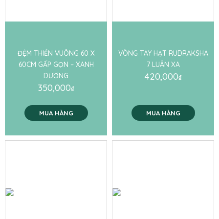
ĐỆM THIỀN VUÔNG 60 X
VÒNG TAY HẠT RUDRAKSHA
60CM GẤP GỌN – XANH
7 LUÂN XA
420,000
DƯƠNG
₫
350,000
₫
MUA HÀNG
MUA HÀNG