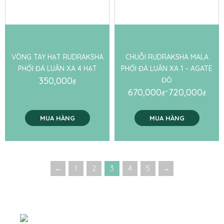
VÒNG TAY HẠT RUDRAKSHA
CHUỖI RUDRAKSHA MALA
PHỐI ĐÁ LUÂN XA 4 HẠT
PHỐI ĐÁ LUÂN XA 1 – AGATE
350,000
ĐỎ
₫
670,000
–
720,000
₫
₫
MUA HÀNG
MUA HÀNG
←
1
2
3
4
5
→