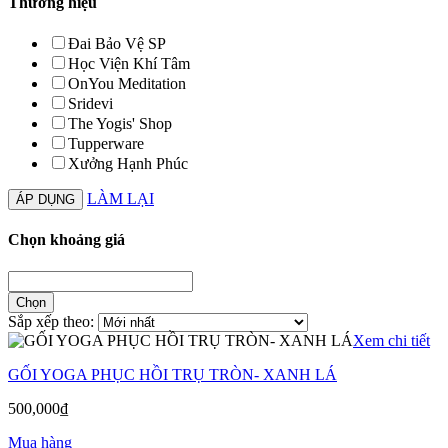
Thương hiệu
Đai Bảo Vệ SP
Học Viện Khí Tâm
OnYou Meditation
Sridevi
The Yogis' Shop
Tupperware
Xưởng Hạnh Phúc
LÀM LẠI
Chọn khoảng giá
Sắp xếp theo:
Xem chi tiết
GỐI YOGA PHỤC HỒI TRỤ TRÒN- XANH LÁ
500,000
₫
Mua hàng