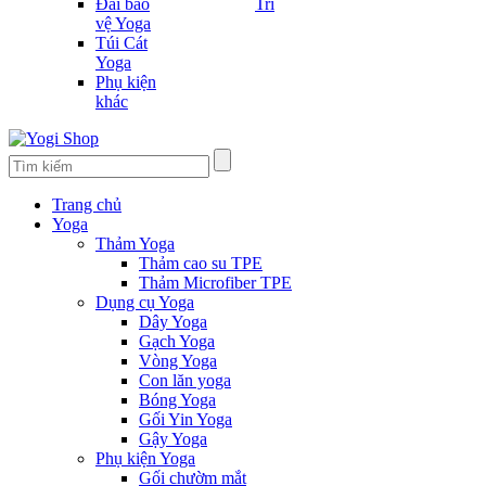
Đai bảo
Trí
vệ Yoga
Túi Cát
Yoga
Phụ kiện
khác
Trang chủ
Yoga
Thảm Yoga
Thảm cao su TPE
Thảm Microfiber TPE
Dụng cụ Yoga
Dây Yoga
Gạch Yoga
Vòng Yoga
Con lăn yoga
Bóng Yoga
Gối Yin Yoga
Gậy Yoga
Phụ kiện Yoga
Gối chườm mắt