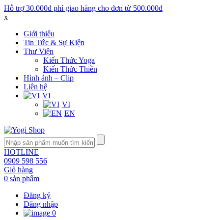
Hỗ trợ 30.000đ phí giao hàng cho đơn từ 500.000đ
x
Giới thiệu
Tin Tức & Sự Kiện
Thư Viện
Kiến Thức Yoga
Kiến Thức Thiền
Hình ảnh – Clip
Liên hệ
VI
VI
EN
HOTLINE
0909 598 556
Giỏ hàng
0 sản phẩm
Đăng ký
Đăng nhập
0