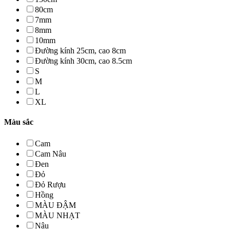
80cm
7mm
8mm
10mm
Đường kính 25cm, cao 8cm
Đường kính 30cm, cao 8.5cm
S
M
L
XL
Màu sắc
Cam
Cam Nâu
Đen
Đỏ
Đỏ Rượu
Hồng
MÀU ĐẬM
MÀU NHẠT
Nâu