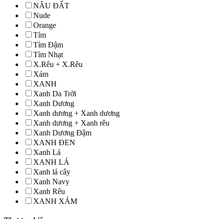
NÂU ĐẤT
Nude
Orange
Tím
Tím Đậm
Tím Nhạt
X.Rêu + X.Rêu
Xám
XANH
Xanh Da Trời
Xanh Dương
Xanh dương + Xanh dương
Xanh dương + Xanh rêu
Xanh Dương Đậm
XANH ĐEN
Xanh Lá
XANH LÁ
Xanh lá cây
Xanh Navy
Xanh Rêu
XANH XÁM