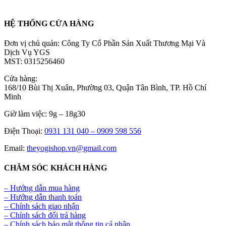
HỆ THỐNG CỬA HÀNG
Đơn vị chủ quản: Công Ty Cổ Phần Sản Xuất Thương Mại Và
Dịch Vụ YGS
MST: 0315256460
Cửa hàng:
168/10 Bùi Thị Xuân, Phường 03, Quận Tân Bình, TP. Hồ Chí
Minh
Giờ làm việc: 9g – 18g30
Điện Thoại:
0931 131 040 –
0909 598 556
Email:
theyogishop.vn@gmail.com
CHĂM SÓC KHÁCH HÀNG
– Hướng dẫn mua hàng
– Hướng dẫn thanh toán
– Chính sách giao nhận
– Chính sách đổi trả hàng
– Chính sách bảo mật thông tin cá nhân