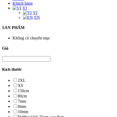
Khách hàng
VI
VI
EN
SẢN PHẨM
Không có chuyên mục
Giá
Kích thước
2XL
XS
150cm
80cm
7mm
8mm
10mm
Đường kính 25cm, cao 8cm