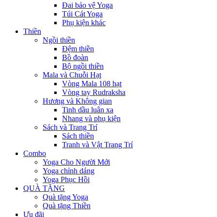
Đai bảo vệ Yoga
Túi Cát Yoga
Phụ kiện khác
Thiền
Ngồi thiền
Đệm thiền
Bồ đoàn
Bộ ngồi thiền
Mala và Chuỗi Hạt
Vòng Mala 108 hạt
Vòng tay Rudraksha
Hương và Không gian
Tinh dầu luân xa
Nhang và phụ kiện
Sách và Trang Trí
Sách thiền
Tranh và Vật Trang Trí
Combo
Yoga Cho Người Mới
Yoga chỉnh dáng
Yoga Phục Hồi
QUÀ TẶNG
Quà tặng Yoga
Quà tặng Thiền
Ưu đãi