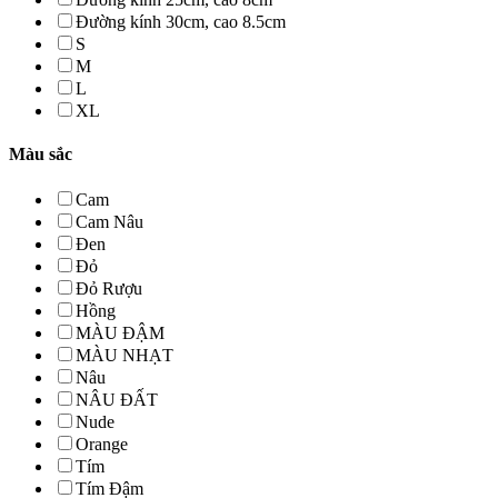
Đường kính 30cm, cao 8.5cm
S
M
L
XL
Màu sắc
Cam
Cam Nâu
Đen
Đỏ
Đỏ Rượu
Hồng
MÀU ĐẬM
MÀU NHẠT
Nâu
NÂU ĐẤT
Nude
Orange
Tím
Tím Đậm